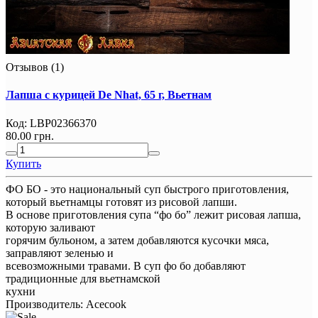
Отзывов (1)
Лапша с курицей De Nhat, 65 г, Вьетнам
Код:
LBP02366370
80.00 грн.
Купить
ФО БО - это национальный суп быстрого приготовления,
который вьетнамцы готовят из рисовой лапши.
В основе приготовления супа “фо бо” лежит рисовая лапша,
которую заливают
горячим бульоном, а затем добавляются кусочки мяса,
заправляют зеленью и
всевозможными травами. В суп фо бо добавляют
традиционные для вьетнамской
кухни
Производитель:
Acecook