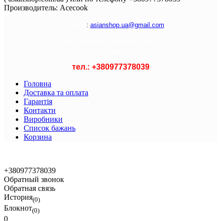
Производитель:
Acecook
Э
л. почта
:
asianshop.ua@gmail.com
Адрес магазина :
Украина, Харьков
ул. Лагерная, 71/1
тел.: +
380977378039
Головна
Доставка та оплата
Гарантія
Контакти
Виробники
Список бажань
Корзина
© 2021 Asian Shop
+380977378039
Обратный звонок
Обратная связь
История
(0)
Блокнот
(0)
0