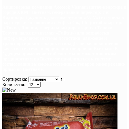
Акционерная компания Acecook Vietnam (штаб-квартира в
городе ХКМ - Вьетнам, генеральный директор: г-н
Кадзивара Джуничи, далее именуемая «ACV») вступила в
партнерские отношения с Fujitsu Co., Ltd (штаб-квартира
в Токио, Япония, генеральный директор: г-н Танака
Торути, далее именуемая «Fujitsu») для разработки
информационной системы логистики (движение и
транспортировка товаров и склад) с целью повышения
качества системы координации товаров во Вьетнаме.
В
будущем применение этой системы поможет японским
предприятиям во Вьетнаме приблизиться к системе
согласования высококачественных товаров одновременно
прямо во Вьетнаме.
Сортировка:
↑↓
Количество: