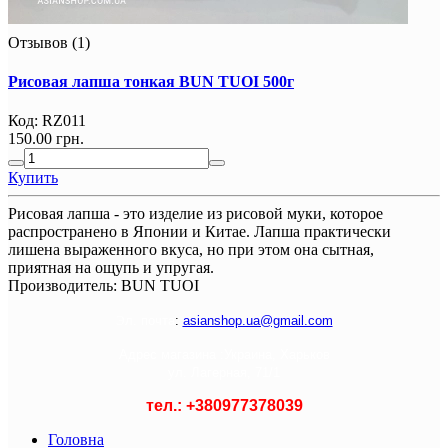
Отзывов (1)
Рисовая лапша тонкая BUN TUOI 500г
Код:
RZ011
150.00 грн.
Купить
Рисовая лапша - это изделие из рисовой муки, которое
распространено в Японии и Китае. Лапша практически
лишена выраженного вкуса, но при этом она сытная,
приятная на ощупь и упругая.
Производитель:
BUN TUOI
Э
л. почта
:
asianshop.ua@gmail.com
Адрес магазина :
Украина, Харьков
ул. Лагерная, 71/1
тел.: +
380977378039
Головна