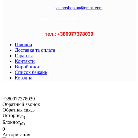
Э
л. почта
:
asianshop.ua@gmail.com
Адрес магазина :
Украина, Харьков
ул. Лагерная, 71/1
тел.: +
380977378039
Головна
Доставка та оплата
Гарантія
Контакти
Виробники
Список бажань
Корзина
© 2021 Asian Shop
+380977378039
Обратный звонок
Обратная связь
История
(0)
Блокнот
(0)
0
Авторизация