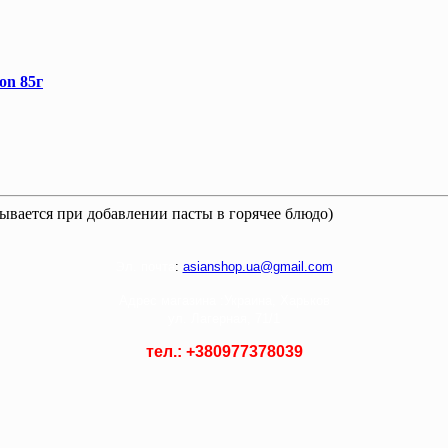
on 85г
рывается при добавлении пасты в горячее блюдо)
Э
л. почта
:
asianshop.ua@gmail.com
Адрес магазина :
Украина, Харьков
ул. Лагерная, 71/1
тел.: +
380977378039