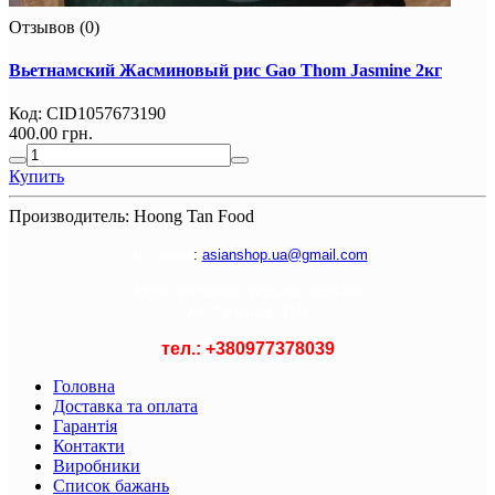
Отзывов (0)
Вьетнамский Жасминовый рис Gao Thom Jasmine 2кг
Код:
CID1057673190
400.00 грн.
Купить
Производитель:
Hoong Tan Foоd
Э
л. почта
:
asianshop.ua@gmail.com
Адрес магазина :
Украина, Харьков
ул. Лагерная, 71/1
тел.: +
380977378039
Головна
Доставка та оплата
Гарантія
Контакти
Виробники
Список бажань