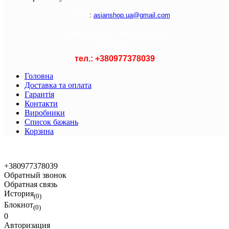
Э
л. почта
:
asianshop.ua@gmail.com
Адрес магазина :
Украина, Харьков
ул. Лагерная, 71/1
тел.: +
380977378039
Головна
Доставка та оплата
Гарантія
Контакти
Виробники
Список бажань
Корзина
© 2021 Asian Shop
+380977378039
Обратный звонок
Обратная связь
История
(0)
Блокнот
(0)
0
Авторизация