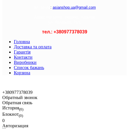
Э
л. почта
:
asianshop.ua@gmail.com
Адрес магазина :
Украина, Харьков
ул. Лагерная, 71/1
тел.: +
380977378039
Головна
Доставка та оплата
Гарантія
Контакти
Виробники
Список бажань
Корзина
© 2021 Asian Shop
+380977378039
Обратный звонок
Обратная связь
История
(0)
Блокнот
(0)
0
Авторизация