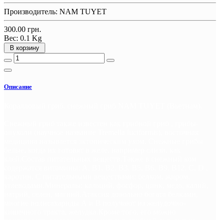
Производитель:
NAM TUYET
300.00 грн.
Вес:
0.1 Kg
В корзину
Описание
Коралловый гриб, снежный гриб NAM TUYET (Вьетнам).
Снежный гриб также известен как грибной гриб , грибы-
опухоли (научное название Tremella fuciformis), восточная
медицина называется эктопическим ухом. Снежные грибы
белые, когда их готовят в желе, например слизи, как
клей.Состав питательных веществ.Также в снежный ком
содержатся витамины: A, B1, B2, B3, B5, B6, B9, B12, C, D ,
каротин. С питательными веществами: белком, жиром,
углеводами.Минералы: кальций, фосфор, цинк, медь, калий,
натрий, селен, магний.Атаксия довольно богата белками,
многие полисахариды А и В получают из желудочно-
кишечного тракта, желудка.Кроме того, его можно