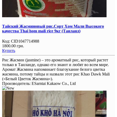
Тайский Жасминовый рис.Сорт Хом Мали Высокого
качества Thai hom mali rice 9кг (Таиланд)
Код:
CID1047714988
1800.00 грн.
Купить
Рис Жасмин (jasmine) – это ароматный рис, который растет
только в Таиланде, однако его знают и любят во всем мире.
Аромат Жасмина напоминает благоухание белого цветка
жасмина, потому тайцы и назвали этот рис Khao Dawk Mali
(«Белый Цветок Жасмина»).
Производитель:
ESarntai Kakaow Co., Ltd