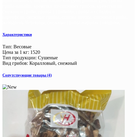
приготовить с мясом, таким как суп-грибной суп, суп из
гриба-папайи, креветки из снежных грибов, креветки из
снежного гриба, грибы с грибами, грибы из сладкого
картофеля, снежные грибы, семена лотоса, снежные грибы,
женьшень Чечевица, снежные грибы жареная говядина.
Характеристики
Тип
:
Весовые
Цена за 1 кг
:
1520
Тип продукции
:
Сушеные
Вид грибов
:
Коралловый, снежный
Сопутствующие товары (4)