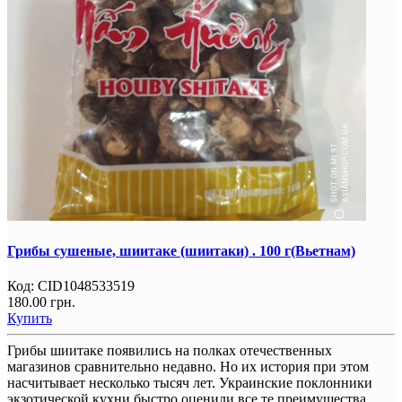
Грибы сушеные, шиитаке (шиитаки) . 100 г(Вьетнам)
Код:
CID1048533519
180.00 грн.
Купить
Грибы шиитаке появились на полках отечественных
магазинов сравнительно недавно. Но их история при этом
насчитывает несколько тысяч лет. Украинские поклонники
экзотической кухни быстро оценили все те преимущества,