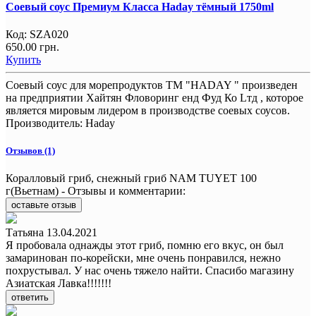
Соевый соус Премиум Класса Haday тёмный 1750ml
Код:
SZA020
650.00 грн.
Купить
Соевый соус для морепродуктов ТM "HADAY " произведен
на предприятии Хайтян Фловоринг енд Фуд Ко Lтд , которое
является мировым лидером в производстве соевых соусов.
Производитель:
Haday
Отзывов (1)
Коралловый гриб, снежный гриб NAM TUYET 100
г(Вьетнам) - Отзывы и комментарии:
оставьте отзыв
Татьяна
13.04.2021
Я пробовала однажды этот гриб, помню его вкус, он был
замаринован по-корейски, мне очень понравился, нежно
похрустывал. У нас очень тяжело найти. Спасибо магазину
Азиатская Лавка!!!!!!!
ответить