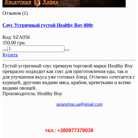
Отзывов (1)
Соус Устричный густой Healthy Boy 800г
Код:
SZA056
350.00 грн.
Купить
Густой устричный соус премиум торговой марки Healthy Boy
прекрасно подходит как соус для приготовления еды, так и
для улучшения вкуса уже готовых блюд. Отлично сочетается с
курицей, другими видами мяса, крабом, креветками и всеми
видами овощей.
Производитель:
Healthy Boy
Э
л. почта
:
asianshop.ua@gmail.com
Адрес магазина :
Украина, Харьков
ул. Лагерная, 71/1
тел.: +
380977378039