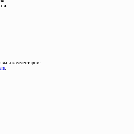
ия
хни.
зывы и комментарии:
зыв
.