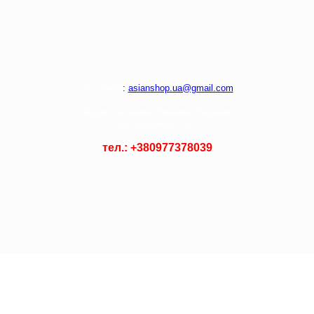
Э
л. почта
:
asianshop.ua@gmail.com
Адрес магазина :
Украина, Харьков
ул. Лагерная, 71/1
тел.: +
380977378039
© 2021 Asian Shop