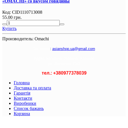
«OMACHI» со вкусом говядины
Код:
CID1110713008
55.00 грн.
Купить
Производитель:
Omachi
Э
л. почта
:
asianshop.ua@gmail.com
Адрес магазина :
Украина, Харьков
ул. Лагерная, 71/1
тел.: +
380977378039
Головна
Доставка та оплата
Гарантія
Контакти
Виробники
Список бажань
Корзина
© 2021 Asian Shop