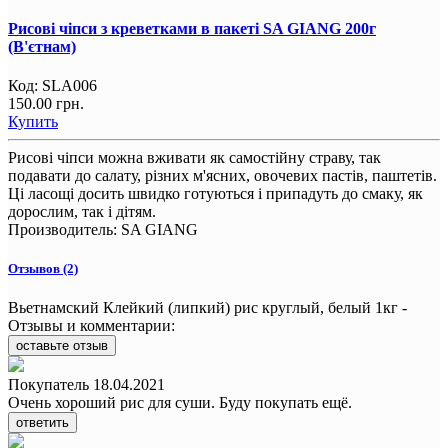
Рисові чіпси з креветками в пакеті SA GIANG 200г
(В'єтнам)
Код:
SLA006
150.00 грн.
Купить
Рисові чіпси можна вживати як самостійну страву, так
подавати до салату, різних м'ясних, овочевих пастів, паштетів.
Ці ласощі досить швидко готуються і припадуть до смаку, як
дорослим, так і дітям.
Производитель:
SA GIANG
Отзывов (2)
Вьетнамский Клейкий (липкий) рис круглый, белый 1кг -
Отзывы и комментарии:
оставьте отзыв
Покупатель
18.04.2021
Очень хороший рис для суши. Буду покупать ещё.
ответить