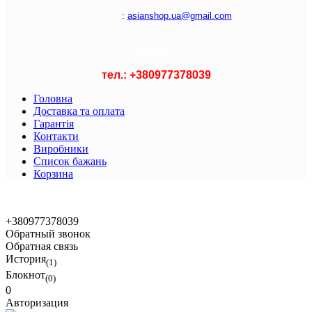
Э
л. почта
:
asianshop.ua@gmail.com
Адрес магазина :
Украина, Харьков
ул. Лагерная, 71/1
тел.: +
380977378039
Головна
Доставка та оплата
Гарантія
Контакти
Виробники
Список бажань
Корзина
© 2021 Asian Shop
+380977378039
Обратный звонок
Обратная связь
История
(1)
Блокнот
(0)
0
Авторизация