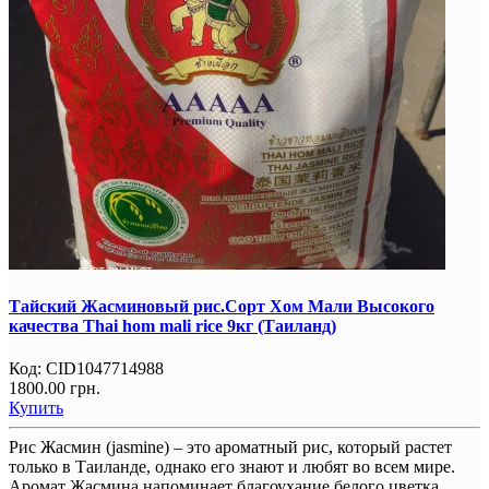
Тайский Жасминовый рис.Сорт Хом Мали Высокого
качества Thai hom mali rice 9кг (Таиланд)
Код:
CID1047714988
1800.00 грн.
Купить
Рис Жасмин (jasmine) – это ароматный рис, который растет
только в Таиланде, однако его знают и любят во всем мире.
Аромат Жасмина напоминает благоухание белого цветка