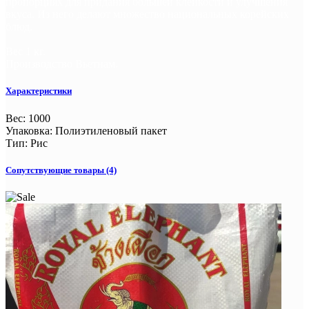
пропорциях для придания большей клейкости и улучшения
вкуса. Из него делают множество национальных корейских
блюд.
Вес 1 кг.
Производство Вьетнам.
Характеристики
Вес
:
1000
Упаковка
:
Полиэтиленовый пакет
Тип
:
Рис
Сопутствующие товары (4)