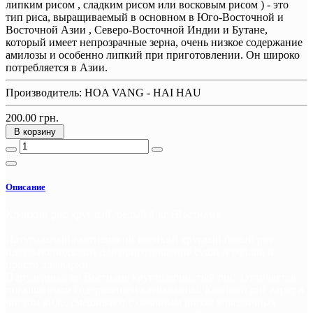
липким рисом , сладким рисом или восковым рисом ) - это
тип риса, выращиваемый в основном в Юго-Восточной и
Восточной Азии , Северо-Восточной Индии и Бутане,
который имеет непрозрачные зерна, очень низкое содержание
амилозы и особенно липкий при приготовлении. Он широко
потребляется в Азии.
Производитель:
HOA VANG - HAI HAU
200.00 грн.
В корзину
Описание
Клейкий рис круглый, белый 1 кг (Вьетнам).
Натуральный вьетнамский клейкий круглый белый рис,
идеально подходит для приготовления суши и роллов и
просто для варки.
Популярный во Вьетнаме круглозернистый рис. Отличается
повышенным содержанием клейковины. Клейкий рис варят в
чистом виде, смешивают с обычным рисом в различных