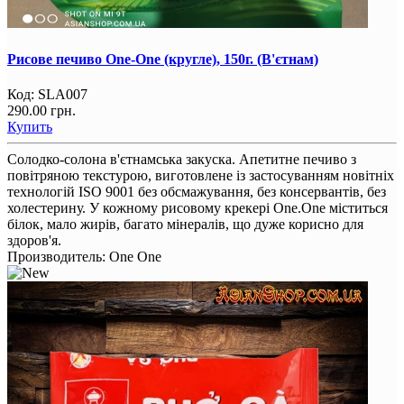
Рисове печиво One-One (кругле), 150г. (В'єтнам)
Код:
SLA007
290.00 грн.
Купить
Солодко-солона в'єтнамська закуска. Апетитне печиво з
повітряною текстурою, виготовлене із застосуванням новітніх
технологій ISO 9001 без обсмажування, без консервантів, без
холестерину. У кожному рисовому крекері One.One міститься
білок, мало жирів, багато мінералів, що дуже корисно для
здоров'я.
Производитель:
One One