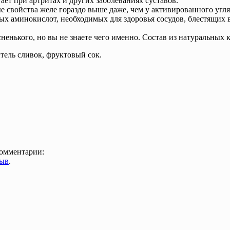
ает при артритах и других заболеваниях суставов.
свойства желе гораздо выше даже, чем у активированного угля
х аминокислот, необходимых для здоровья сосудов, блестящих в
усненького, но вы не знаете чего именно. Состав из натуральных
нитель сливок, фруктовый сок.
комментарии:
зыв
.