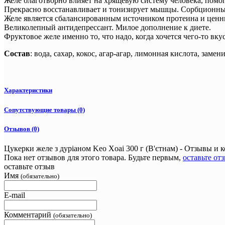
Желе благотворно влияет на хрящевую систему человека, помог
Прекрасно восстанавливает и тонизирует мышцы. Сорбционные 
Желе является сбалансированным источником протеина и ценны
Великолепный антидепрессант. Милое дополнение к диете.
Фруктовое желе именно то, что надо, когда хочется чего-то вк
Состав
: вода, сахар, кокос, агар-агар, лимонная кислота, заме
Характеристики
Сопутствующие товары (0)
Отзывов (0)
Цукерки желе з дуріаном Keo Xoai 300 г (В'єтнам) - Отзывы и 
Пока нет отзывов для этого товара. Будьте первым,
оставьте от
оставьте отзыв
Имя
(обязательно)
E-mail
Комментарий
(обязательно)