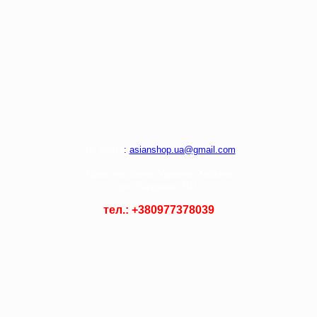
Э
л. почта
:
asianshop.ua@gmail.com
Адрес магазина :
Украина, Харьков
ул. Лагерная, 71/1
тел.: +
380977378039