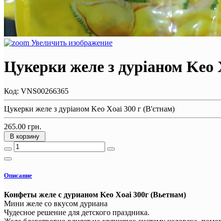
Увеличить изображение
Цукерки желе з дуріаном Keo X
Код:
VNS00266365
Цукерки желе з дуріаном Keo Xoai 300 г (В'єтнам)
265.00 грн.
В корзину
Описание
Конфеты желе с дурианом Keo Xoai 300г (Вьетнам)
Мини желе со вкусом дуриана
Чудесное решение для детского праздника.