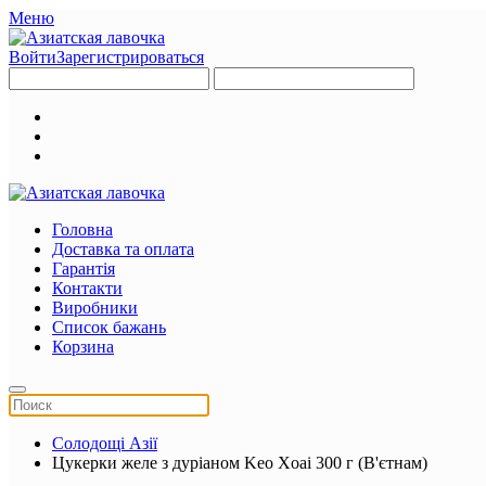
Меню
Войти
Зарегистрироваться
Головна
Доставка та оплата
Гарантія
Контакти
Виробники
Список бажань
Корзина
Солодощі Азії
Цукерки желе з дуріаном Keo Xoai 300 г (В'єтнам)