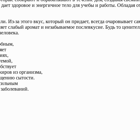
кже дает здоровое и энергичное тело для учебы и работы. Облад
ли. Из-за этого вкус, который он придает, всегда очаровывает 
ляет слабый аромат и незабываемое послевкусие. Будь то цените
человека.
обным,
яет
иях,
темой,
бствует
жиров из организма,
ущению сытости.
 сильным
 заболеваний.