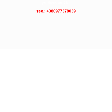
ул. Лагерная, 71/1
тел.: +
380977378039
© 2021 Asian Shop