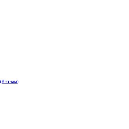
(В'єтнам)