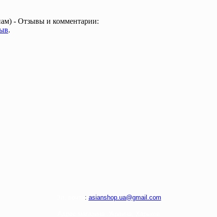
нам) - Отзывы и комментарии:
зыв
.
Э
л. почта
:
asianshop.ua@gmail.com
Адрес магазина :
Украина, Харьков