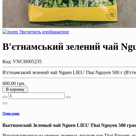
Увеличить изображение
В'єтнамський зелений чай Ngu
Код:
VNCH005235
В'єтнамський зелений чай Nguen LIEU Thai Nguyen 500 г (В'єт
600.00 грн.
В корзину
Описание
Вьетнамский Зеленый чай Nguen LIEU Thai Nguyen 500 гра
Изготавливается из свежих зеленых листьев чая Thai Nguyen, 