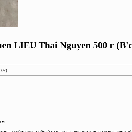
en LIEU Thai Nguyen 500 г (В'
нам)
мм
которые собирают и обрабатывают в течение дня, создавая свежи