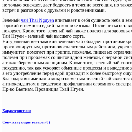
не только освежает, дает бодрость в течение всего дня, но та
встреч и разговоров с друзьями и родственниками.
Зеленый
чай Thai Nguyen
впитывает в себя сущность неба и зем
горький и немного едкий на кончике языка. После питья остав
покоряет. Кроме того, зеленый чай также полезен для здоровья 
Тай Нгуен - зеленый чай высшего сорта.
Натуральный вьетнамский зелёный чай обладает противомикр
противовирусным, противовоспалительным действием, укрепл
иммунитет, помогает при гриппе, похмелье, пищевых отравлен
полезен при проблемах со щитовидной железой, с нервной сис
а также беременным женщинам. Кроме того, зеленый чай спосо
похудению, так как ускоряет обменные процессы и выведение 
а его употребление перед едой приводит к более быстрому ощ
Благодаря витаминам и микроэлементам зеленый чай является
антиоксидантом и средством профилактики огромного спектра
Пр-во Вьетнам. Провинция Тхай Нгуен.
Характеристики
Сопутствующие товары (0)