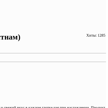
єтнам)
Хиты: 1285
й и свежий вкус в каждом глотке чая при наслаждении. Продукт