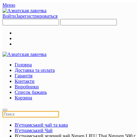
Меню
Войти
Зарегистрироваться
Головна
Доставка та оплата
Гарантія
Контакти
Виробники
Список бажань
Корзина
В'етнамський чай та кава
В'етнамський Чай
В'єтнамський зелений чай Nguen LIEU Thai Nguyen 500 г 