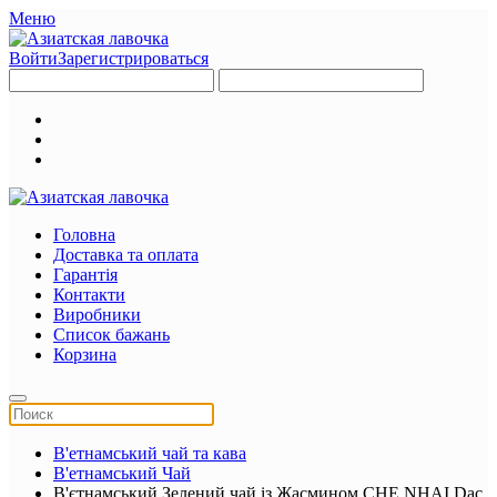
Меню
Войти
Зарегистрироваться
Головна
Доставка та оплата
Гарантія
Контакти
Виробники
Список бажань
Корзина
В'етнамський чай та кава
В'етнамський Чай
В'єтнамський Зелений чай із Жасмином CHE NHAI Dac