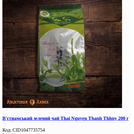
В'єтнамський зелений чай Thai Nguyen Thanh Thhny 200 г
Код:
CID1047735754