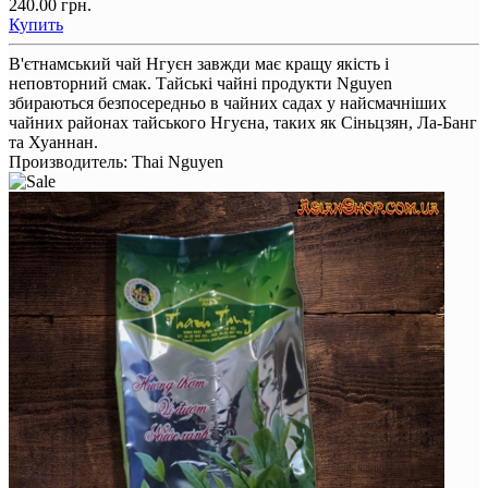
240.00 грн.
Купить
В'єтнамський чай Нгуєн завжди має кращу якість і
неповторний смак. Тайські чайні продукти Nguyen
збираються безпосередньо в чайних садах у найсмачніших
чайних районах тайського Нгуєна, таких як Сіньцзян, Ла-Банг
та Хуаннан.
Производитель:
Thai Nguyen