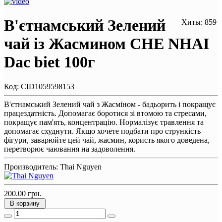
В'єтнамський Зелений
Хиты: 859
чай із Жасмином CHE NHAI
Dac biet 100г
Код:
CID1059598153
В'єтнамський Зелений чай з Жасміном - бадьорить і покращує
працездатність. Допомагає боротися зі втомою та стресами,
покращує пам'ять, концентрацію. Нормалізує травлення та
допомагає схуднути. Якщо хочете подбати про стрункість
фігури, заварюйте цей чай, жасмин, користь якого доведена,
перетворює чаювання на задоволення.
Производитель:
Thai Nguyen
200.00 грн.
В корзину