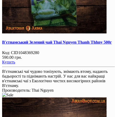
В'єтнамський Зелений чай Thai Nguyen Thanh Thhny 500г
Код:
CID1048369280
590.00 грн.
Купить
В'єтнамські чаї чудово тонізують, знімають втому, надають
бадьорості та піднімають настрій. У нас для вас найкращі
в'єтнамські чаї з Екологічно чистих високогірних районів
В'єтнаму.
Производитель:
Thai Nguyen