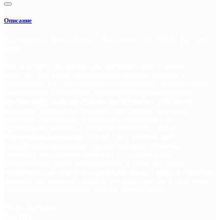
Описание
Вьетнамский Зеленый чай с Жасмином CHE NHAI Dac biet
100г
Чай зеленый с жасмином (жасминовый чай) отличного
качества. Чай ароматизирован настоящими цветами и
растениями, а не химическими заменителями. Натуральный
вьетнамский зелёный чай обладает противомикробным,
противовирусным, противовоспалительным действием,
укрепляет иммунитет, помогает при гриппе, похмелье,
пищевых отравлениях, полезен при проблемах со
щитовидной железой, с нервной системой, а также
беременным женщинам. Кроме того, зеленый чай
способствует похудению, так как ускоряет обменные
процессы и выведение жиров из организма, а его
употребление перед едой приводит к более быстрому
ощущению сытости. Благодаря витаминам и микроэлементам
зеленый чай является сильным антиоксидантом и средством
профилактики огромного спектра заболеваний.
Пр-во Вьетнам.
Вес 100г.