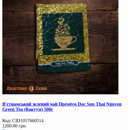
В'єтнамський зелений чай Преміум Dac Sun Thai Nguyen
Green Tea (Вакуум) 500г
Код:
CID1057660514
1200.00 грн.