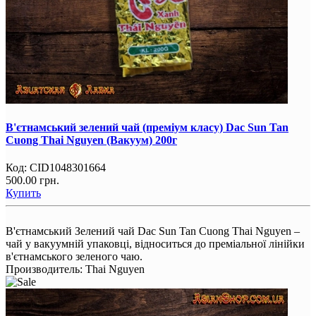
В'єтнамський зелений чай (преміум класу) Dac Sun Tan
Cuong Thai Nguyen (Вакуум) 200г
Код:
CID1048301664
500.00 грн.
Купить
В'єтнамський Зелений чай Dac Sun Tan Cuong Thai Nguyen –
чай у вакуумній упаковці, відноситься до преміальної лінійки
в'єтнамського зеленого чаю.
Производитель:
Thai Nguyen