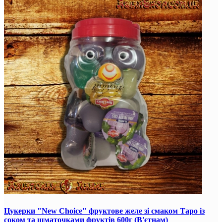
Цукерки "New Choice" фруктове желе зі смаком Таро із
соком та шматочками фруктів 600г (В'єтнам)