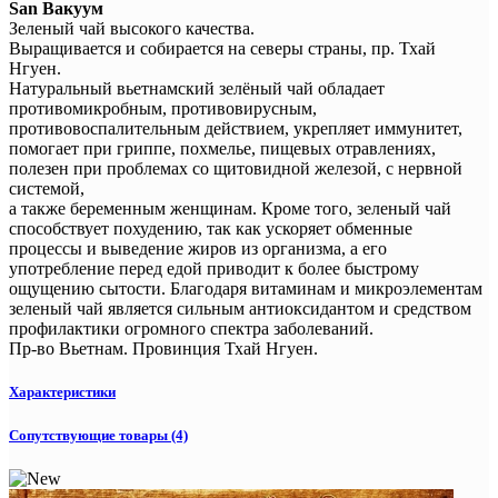
San Вакуум
Зеленый чай высокого качества.
Выращивается и собирается на северы страны, пр. Тхай
Нгуен.
Натуральный вьетнамский зелёный чай обладает
противомикробным, противовирусным,
противовоспалительным действием, укрепляет иммунитет,
помогает при гриппе, похмелье, пищевых отравлениях,
полезен при проблемах со щитовидной железой, с нервной
системой,
а также беременным женщинам. Кроме того, зеленый чай
способствует похудению, так как ускоряет обменные
процессы и выведение жиров из организма, а его
употребление перед едой приводит к более быстрому
ощущению сытости. Благодаря витаминам и микроэлементам
зеленый чай является сильным антиоксидантом и средством
профилактики огромного спектра заболеваний.
Пр-во Вьетнам. Провинция Тхай Нгуен.
Характеристики
Сопутствующие товары (4)