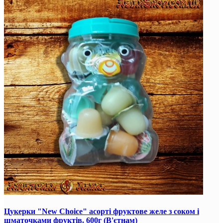
Цукерки "New Choice" асорті фруктове желе з соком і
шматочками фруктів. 600г (В'єтнам)