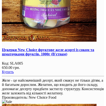
Цукерки New Choice фруктове желе асорті із соком та
шматочками фруктів. 1000г (В'єтнам)
Код:
SLA005
650.00 грн.
Купить
Желе - це найсмачніший десерт, який смакує не тільки дітям, а
й багатьом дорослим. Желатин, що входить до його складу,
допомагає десерту придбати застиглу структуру. Консистенція
желе залежить від кількості желатину.
Производитель:
New Choice Food