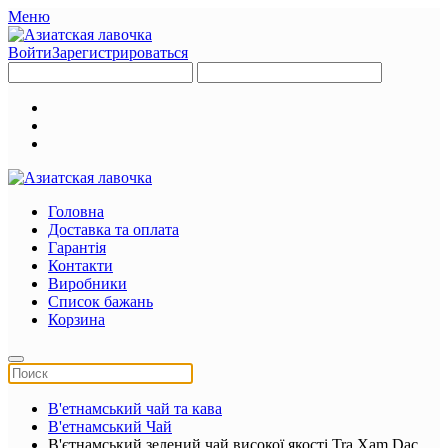
Меню
Войти
Зарегистрироваться
Головна
Доставка та оплата
Гарантія
Контакти
Виробники
Список бажань
Корзина
В'етнамський чай та кава
В'етнамський Чай
В'єтнамський зелений чай високої якості Tra Xam Dac