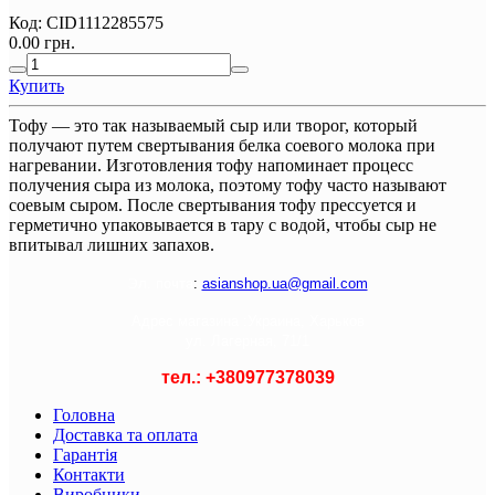
Код:
CID1112285575
0.00 грн.
Купить
Тофу — это так называемый сыр или творог, который
получают путем свертывания белка соевого молока при
нагревании. Изготовления тофу напоминает процесс
получения сыра из молока, поэтому тофу часто называют
соевым сыром. После свертывания тофу прессуется и
герметично упаковывается в тару с водой, чтобы сыр не
впитывал лишних запахов.
Э
л. почта
:
asianshop.ua@gmail.com
Адрес магазина :
Украина, Харьков
ул. Лагерная, 71/1
тел.: +
380977378039
Головна
Доставка та оплата
Гарантія
Контакти
Виробники