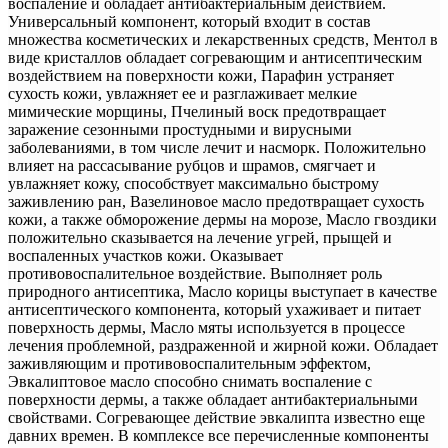
воспаление и обладает антибактериальным действием.
Универсальный компонент, который входит в состав
множества косметических и лекарственных средств, Ментол в
виде кристаллов обладает согревающим и антисептическим
воздействием на поверхности кожи, Парафин устраняет
сухость кожи, увлажняет ее и разглаживает мелкие
мимические морщины, Пчелиный воск предотвращает
заражение сезонными простудными и вирусными
заболеваниями, в том числе лечит и насморк. Положительно
влияет на рассасывание рубцов и шрамов, смягчает и
увлажняет кожу, способствует максимально быстрому
заживлению ран, Вазелиновое масло предотвращает сухость
кожи, а также обморожение дермы на морозе, Масло гвоздики
положительно сказывается на лечение угрей, прыщей и
воспаленных участков кожи. Оказывает
противовоспалительное воздействие. Выполняет роль
природного антисептика, Масло корицы выступает в качестве
антисептического компонента, который ухаживает и питает
поверхность дермы, Масло мяты используется в процессе
лечения проблемной, раздраженной и жирной кожи. Обладает
заживляющим и противовоспалительным эффектом,
Эвкалиптовое масло способно снимать воспаление с
поверхности дермы, а также обладает антибактериальными
свойствами. Согревающее действие эвкалипта известно еще
давних времен. В комплексе все перечисленные компоненты