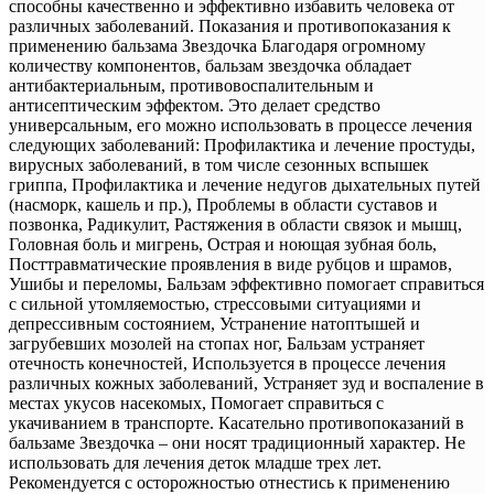
способны качественно и эффективно избавить человека от
различных заболеваний. Показания и противопоказания к
применению бальзама Звездочка Благодаря огромному
количеству компонентов, бальзам звездочка обладает
антибактериальным, противовоспалительным и
антисептическим эффектом. Это делает средство
универсальным, его можно использовать в процессе лечения
следующих заболеваний: Профилактика и лечение простуды,
вирусных заболеваний, в том числе сезонных вспышек
гриппа, Профилактика и лечение недугов дыхательных путей
(насморк, кашель и пр.), Проблемы в области суставов и
позвонка, Радикулит, Растяжения в области связок и мышц,
Головная боль и мигрень, Острая и ноющая зубная боль,
Посттравматические проявления в виде рубцов и шрамов,
Ушибы и переломы, Бальзам эффективно помогает справиться
с сильной утомляемостью, стрессовыми ситуациями и
депрессивным состоянием, Устранение натоптышей и
загрубевших мозолей на стопах ног, Бальзам устраняет
отечность конечностей, Используется в процессе лечения
различных кожных заболеваний, Устраняет зуд и воспаление в
местах укусов насекомых, Помогает справиться с
укачиванием в транспорте. Касательно противопоказаний в
бальзаме Звездочка – они носят традиционный характер. Не
использовать для лечения деток младше трех лет.
Рекомендуется с осторожностью отнестись к применению