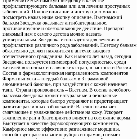
Применяйте Вьетнамскую звездочку в качестве
профилактирующего бальзама или для лечения простудных
заболеваний. Полное описание и инструкцию можно
посмотреть нажав ниже кнопку описание. Вьетнамский
бальзам Звездочка оказывает антибактериальное,
противовирусное и обезболивающее действие. Препарат
знакомый нам с самого детства можно назвать
универсальным. Звездочка используется для лечения и
профилактики различного рода заболеваний. Поэтому бальзам
обязательно должен находиться в аптечке каждого
отечественного гражданина. Как и много лет назад, сегодня
Звездочка пользуется неимоверной популярностью, среди
жителей восточных и славянских стран, в частности России.
Состав и фармакологическая направленность компонентов
Форма выпуска – твердый бальзам в 3 граммовой
алюминиевой баночке, при воздействии с кожей начинает
таять. Страна производитель – Вьетнам. В состав лечебного
бальзама Звездочка входят натуральные и безопасные
компоненты, которые быстро устраняют и предотвращают
развитие различных заболеваний: Вазелин оказывает
смягчающее и увлажняющее действие на кожу. Ускоряет
заживление ран и благоприятно влияет на состояние дермы.
Выступает в качестве формообразующего компонента,
Камфорное масло эффективно разглаживает морщины,
способствует рассасыванию рубцов и шрамов, снимает