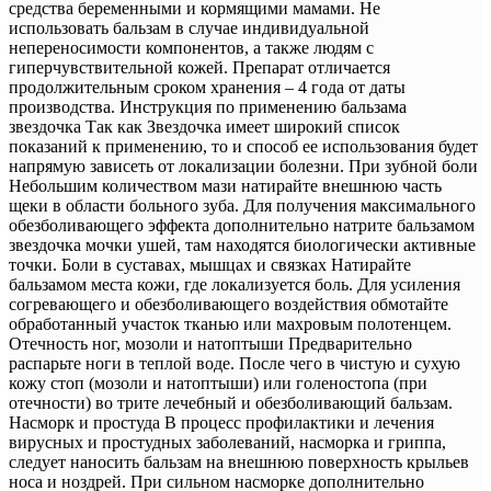
средства беременными и кормящими мамами. Не
использовать бальзам в случае индивидуальной
непереносимости компонентов, а также людям с
гиперчувствительной кожей. Препарат отличается
продолжительным сроком хранения – 4 года от даты
производства. Инструкция по применению бальзама
звездочка Так как Звездочка имеет широкий список
показаний к применению, то и способ ее использования будет
напрямую зависеть от локализации болезни. При зубной боли
Небольшим количеством мази натирайте внешнюю часть
щеки в области больного зуба. Для получения максимального
обезболивающего эффекта дополнительно натрите бальзамом
звездочка мочки ушей, там находятся биологически активные
точки. Боли в суставах, мышцах и связках Натирайте
бальзамом места кожи, где локализуется боль. Для усиления
согревающего и обезболивающего воздействия обмотайте
обработанный участок тканью или махровым полотенцем.
Отечность ног, мозоли и натоптыши Предварительно
распарьте ноги в теплой воде. После чего в чистую и сухую
кожу стоп (мозоли и натоптыши) или голеностопа (при
отечности) во трите лечебный и обезболивающий бальзам.
Насморк и простуда В процесс профилактики и лечения
вирусных и простудных заболеваний, насморка и гриппа,
следует наносить бальзам на внешнюю поверхность крыльев
носа и ноздрей. При сильном насморке дополнительно