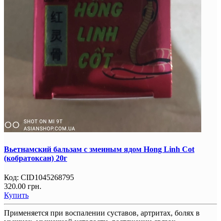
Вьетнамский бальзам с змеиным ядом Hong Linh Cot
(кобратоксан) 20г
Код:
CID1045268795
320.00 грн.
Купить
Применяется при воспалении суставов, артритах, болях в