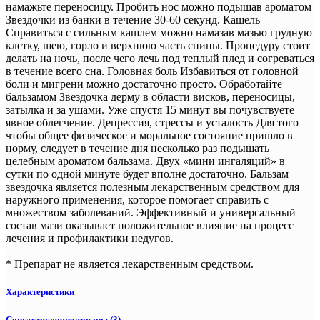
намажьте переносицу. Пробить нос можно подышав ароматом
Звездочки из банки в течение 30-60 секунд. Кашель
Справиться с сильным кашлем можно намазав мазью грудную
клетку, шею, горло и верхнюю часть спины. Процедуру стоит
делать на ночь, после чего лечь под теплый плед и согреваться
в течение всего сна. Головная боль Избавиться от головной
боли и мигрени можно достаточно просто. Обработайте
бальзамом Звездочка дерму в области висков, переносицы,
затылка и за ушами. Уже спустя 15 минут вы почувствуете
явное облегчение. Депрессия, стрессы и усталость Для того
чтобы общее физическое и моральное состояние пришло в
норму, следует в течение дня несколько раз подышать
целебным ароматом бальзама. Двух «мини ингаляций» в
сутки по одной минуте будет вполне достаточно. Бальзам
звездочка является полезным лекарственным средством для
наружного применения, которое помогает справить с
множеством заболеваний. Эффективный и универсальный
состав мази оказывает положительное влияние на процесс
лечения и профилактики недугов.
* Препарат не является лекарственным средством.
Характеристики
Сопутствующие товары (3)