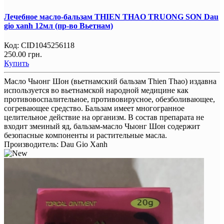
Лечебное масло-бальзам THIEN THAO TRUONG SON Dau
gio xanh 12мл (пр-во Вьетнам)
Код:
CID1045256118
250.00 грн.
Купить
Масло Чыонг Шон (вьетнамский бальзам Thien Thao) издавна
используется во вьетнамской народной медицине как
противовоспалительное, противовирусное, обезболивающее,
согревающее средство. Бальзам имеет многогранное
целительное действие на организм. В состав препарата не
входит змеиный яд, бальзам-масло Чыонг Шон содержит
безопасные компоненты и растительные масла.
Производитель:
Dau Gio Xanh