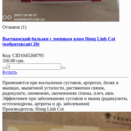
Отзывов (1)
Вьетнамский бальзам с змеиным ядом Hong Linh Cot
(кобратоксан) 20г
Код:
CID1045268795
320.00 грн.
Купить
Применяется при воспалении суставов, артритах, болях в
мышцах, мышечной усталости, растяжении связок,
радикулите, онемениях, окоченениях спины, плеч, шеи.
Эффективен при заболеваниях суставов и мышц (радикулиты,
остеохондрозы, артриты и др. заболевания)
Производитель:
Hong Linh Cot