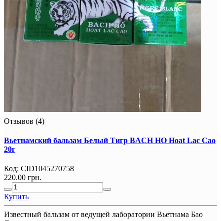
Отзывов (4)
Вьетнамский бальзам Белый Тигр BACH HO Hoat Lac Cao
20г
Код:
CID1045270758
220.00 грн.
Купить
Известный бальзам от ведущей лаборатории Вьетнама Бао