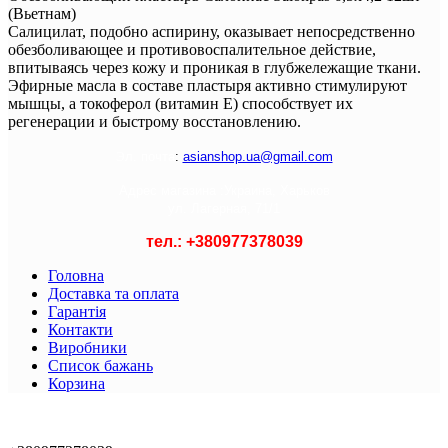
(Вьетнам)
Салицилат, подобно аспирину, оказывает непосредственно
обезболивающее и противовоспалительное действие,
впитываясь через кожу и проникая в глубжележащие ткани.
Эфирные масла в составе пластыря активно стимулируют
мышцы, а токоферол (витамин Е) способствует их
регенерации и быстрому восстановлению.
Э
л. почта
:
asianshop.ua@gmail.com
Адрес магазина :
Украина, Харьков
ул. Лагерная, 71/1
тел.: +
380977378039
Головна
Доставка та оплата
Гарантія
Контакти
Виробники
Список бажань
Корзина
© 2021 Asian Shop