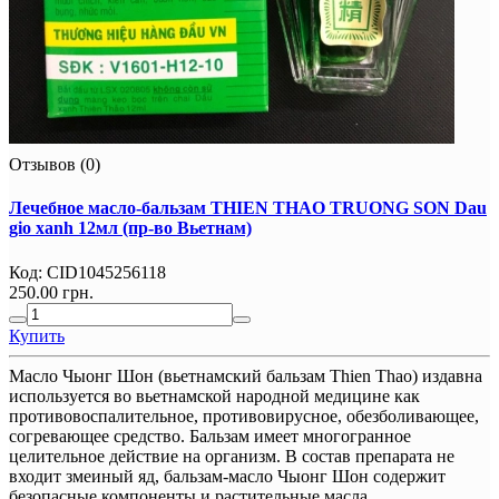
Отзывов (0)
Лечебное масло-бальзам THIEN THAO TRUONG SON Dau
gio xanh 12мл (пр-во Вьетнам)
Код:
CID1045256118
250.00 грн.
Купить
Масло Чыонг Шон (вьетнамский бальзам Thien Thao) издавна
используется во вьетнамской народной медицине как
противовоспалительное, противовирусное, обезболивающее,
согревающее средство. Бальзам имеет многогранное
целительное действие на организм. В состав препарата не
входит змеиный яд, бальзам-масло Чыонг Шон содержит
безопасные компоненты и растительные масла.