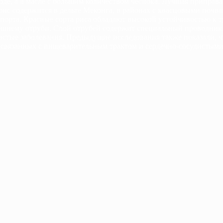
де, а в масле с большим количеством чеснока. Лучшая приправа д
 рис содержится в дельте Меконга, в районах с квасцовыми поч
порта. Красные сорта риса обладают высокой устойчивостью к 
нешнему отруби. Слой отрубей содержит специальный проводник,
истые заболевания. Предыдущие исследования также показали, ч
 связанных с пищеварительным трактом и сердечно-сосудистыми