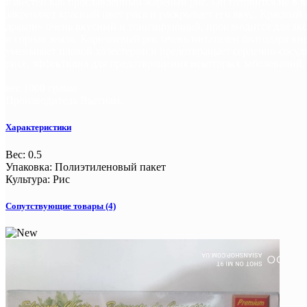
известен как прославленный жареный рис. Он готовится не в во
закрепляет красный цвет риса и раскрывает его вкус. Красный
дракон» очень вкусный и тонизирующий, производится для экс
и горная земля. Коричневый рис очень питателен благодаря в
уменьшает плохой холестерин и предотвращает сердечно-сосуд
рисе, эффективна для предотвращения некоторых заболеваний,
вес 1000 грамм
Производитель Вьетнам.
Характеристики
Вес
:
0.5
Упаковка
:
Полиэтиленовый пакет
Культура
:
Рис
Сопутствующие товары (4)