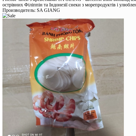
острівних Філіппін та Індонезії снеки з морепродуктів і улюбле
Производитель:
SA GIANG