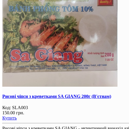
Рисові чіпси з креветками SA GIANG 200г (В'єтнам)
Код:
SLA003
150.00 грн.
Купить
Рисові чіпси з креветками SA GIANG - автентичний винахід азіат