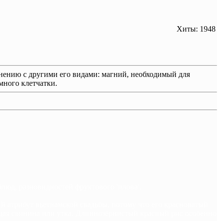
Хиты: 1948
нению с другими его видами: магний, необходимый для
много клетчатки.
люд, разновидностей фруктового 'плова'.
 атрибут вьетнамской свадьбы, потому что его красноватый
ящая свинина или утка. Длиннозёрнистый красный рис особенно