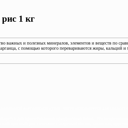
рис 1 кг
во важных и полезных минералов, элементов и веществ по срав
арганца, с помощью которого перевариваются жиры, кальций и 
иционной вьетнамской кухне. Часто используется для сладких б
ьзуется для приготовления праздничных блюд. Это непременный
амский красный рис сочетают с жареным мясом, таким как хруст