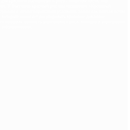
ля красного вьетнамского риса - томатная паста, она
вами. У Вьетнама красный рис под названием «Кровавый
трудным и неблагоприятным условиям, таким как плохая почва
 который помогает регулировать кровяное давление,
то пищевая ценность коричневого риса, волокна в коричневом
 заболеваниями.