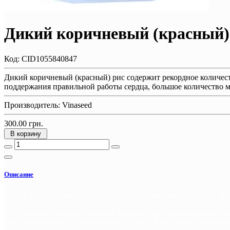
Дикий коричневый (красный) 
Код:
CID1055840847
Дикий коричневый (красный) рис содержит рекордное количест
поддержания правильной работы сердца, большое количество м
Производитель:
Vinaseed
300.00 грн.
В корзину
Описание
Дикий Коричневый ( красный рис), непременный атрибут в трад
Этот немного сладкий, сытный клейкий рис традиционно испол
цвет символизирует процветание и удачу. Как правило, вьетн