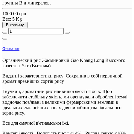
группы В и минералов.
1000.00 грн.
Вес:
5 Kg
В корзину
Описание
Органический рис Жасминовый Gao Khang Long Высокого
качества 5кг (Вьетнам)
Видатні характеристики рису: Сохранив в собі первичной
аромат древніших сортів рису.
Гнучкий, ароматний рис найвищої якості Посів: Щоб
забезпечити стабільну якість, ми орендували оброблені землі,
водночас пов'язані з великими фермерськими землями в
ідеальних екологічних зонах для виробництва ідеального
зерна рису.
Все для смачної в'єтнамської їжі.
Критерії якості - Вологість рису: <14% - Рисова сечка: <10% -