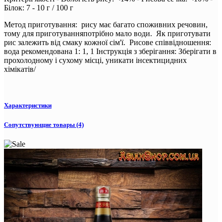
Білок: 7 - 10 г / 100 г
Метод приготування: рису має багато споживних речовин,
тому для приготуванняпотрібно мало води. Як приготувати
рис залежить від смаку кожної сім'ї. Рисове співвідношення:
вода рекомендована 1: 1, 1 Інструкція з зберігання: Зберігати в
прохолодному і сухому місці, уникати інсектицидних
хімікатів/
Характеристики
Сопутствующие товары (4)