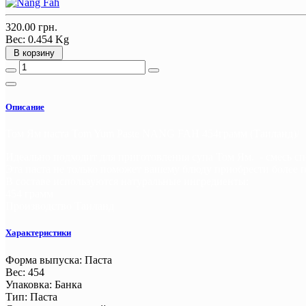
320.00 грн.
Вес:
0.454 Kg
В корзину
Описание
Том Ям паста Tom Yum Paste NANG FAH 454грамм (Таиланд)/
Идеально подходит для приготовления супа Том Ям. - смесь спе
Эта паста не только поможет вашему блюду приобрести более п
В составе используются натуральные ингредиенты:
454 грамм
Производство Таиланд
Характеристики
Форма выпуска
:
Паста
Вес
:
454
Упаковка
:
Банка
Тип
:
Паста