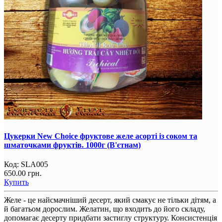
Цукерки New Choice фруктове желе асорті із соком та
шматочками фруктів. 1000г (В'єтнам)
Код:
SLA005
650.00 грн.
Купить
Желе - це найсмачніший десерт, який смакує не тільки дітям, а
й багатьом дорослим. Желатин, що входить до його складу,
допомагає десерту придбати застиглу структуру. Консистенція