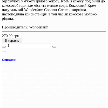
одержують з м'якоті зрілого кокосу. Крем з кокосу подібний до
кокосової води але містить менше води. Кокосовий Крем
натуральний Wonderfarm Coconut Cream - жирніша,
пастоподібна консистенція, в той час як кокосове молоко-
рідина.
Производитель:
Wonderfarm
270.00 грн.
В корзину
Описание
Кокосовый Крем натуральный Wonderfarm Coconut Cream
400ml (Вьетнам).Кокосовые крем обладает нежным
превосходным вкусом и ароматом натуральных кокосов.
Помимо добавления в супы и десерты, Вы можете смягчить
остроту блюда с помощью кокосового крема. Кокосовые крем
или сливки — незаменимый компонент вьетнамской и
тайской кухни. Отличная идея для замены сливок в чае, кофе
или цикории.