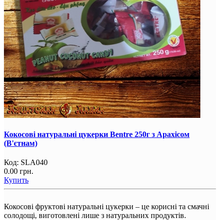
Кокосові натуральні цукерки Bentre 250г з Арахісом
(В'єтнам)
Код:
SLA040
0.00 грн.
Купить
Кокосові фруктові натуральні цукерки – це корисні та смачні
солодощі, виготовлені лише з натуральних продуктів.