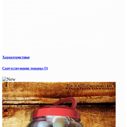
Объём: 400 мл
Состав: кокосовое молоко 70%, вода, консервант E224.
Энергетическая ценность (на 100 г.): 265,5 Ккал
Пищевая ценность (на 100 г.):
Белки: 2,3 г
Жиры: 24,2 г
Углеводы: 5,75 г
Срок годности, условия хранения: 24 месяца (0-25°С)
Страна производитель: Вьетнам
Характеристики
Сопутствующие товары (3)