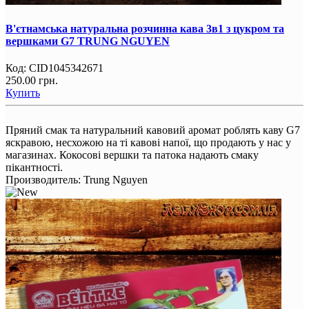
В'єтнамська натуральна розчинна кава 3в1 з цукром та
вершками G7 TRUNG NGUYEN
Код:
CID1045342671
250.00 грн.
Купить
Пряний смак та натуральний кавовий аромат роблять каву G7
яскравою, несхожою на ті кавові напої, що продають у нас у
магазинах. Кокосові вершки та патока надають смаку
пікантності.
Производитель:
Trung Nguyen