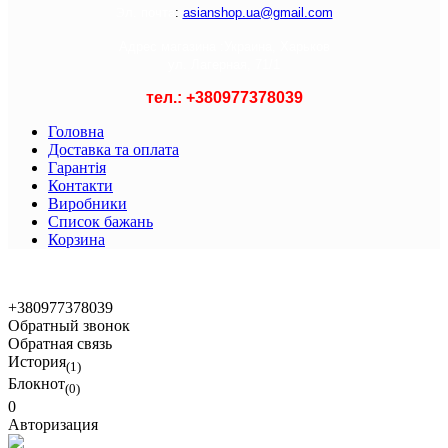
Э
л. почта
:
asianshop.ua@gmail.com
Адрес магазина :
Украина, Харьков
ул. Лагерная, 71/1
тел.: +
380977378039
Головна
Доставка та оплата
Гарантія
Контакти
Виробники
Список бажань
Корзина
© 2021 Asian Shop
+380977378039
Обратный звонок
Обратная связь
История
(1)
Блокнот
(0)
0
Авторизация