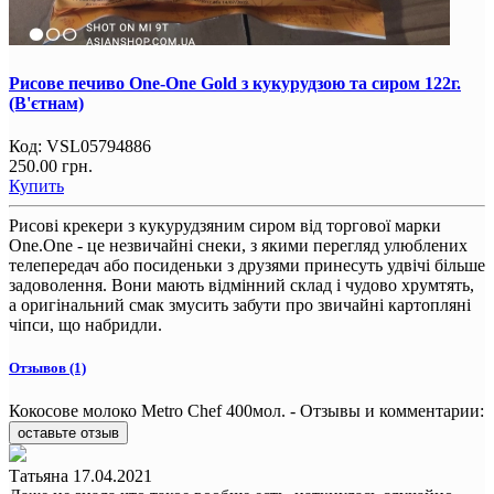
Рисове печиво One-One Gold з кукурудзою та сиром 122г.
(В'єтнам)
Код:
VSL05794886
250.00 грн.
Купить
Рисові крекери з кукурудзяним сиром від торгової марки
One.One - це незвичайні снеки, з якими перегляд улюблених
телепередач або посиденьки з друзями принесуть удвічі більше
задоволення. Вони мають відмінний склад і чудово хрумтять,
а оригінальний смак змусить забути про звичайні картопляні
чіпси, що набридли.
Отзывов (1)
Кокосове молоко Metro Chef 400мол. - Отзывы и комментарии:
оставьте отзыв
Татьяна
17.04.2021