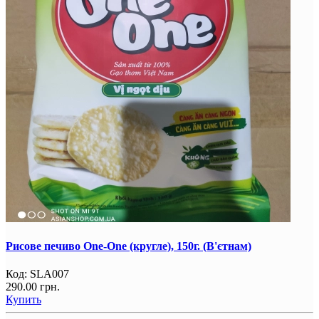
Рисове печиво One-One (кругле), 150г. (В'єтнам)
Код:
SLA007
290.00 грн.
Купить