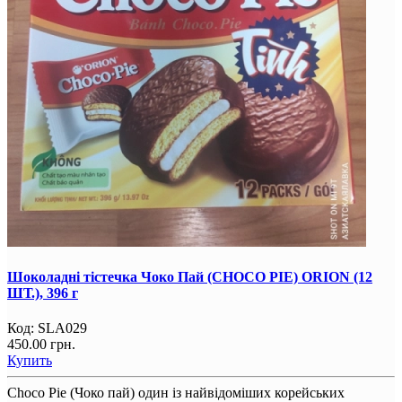
Шоколадні тістечка Чоко Пай (CHOCO PIE) ORION (12
ШТ.), 396 г
Код:
SLA029
450.00 грн.
Купить
Choco Pie (Чоко пай) один із найвідоміших корейських