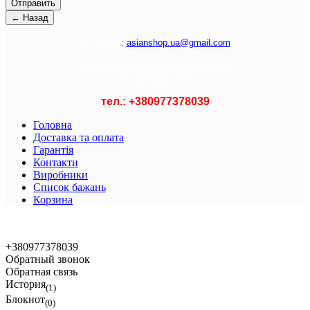
Э
л. почта
:
asianshop.ua@gmail.com
Адрес магазина :
Украина, Харьков
ул. Лагерная, 71/1
тел.: +
380977378039
Головна
Доставка та оплата
Гарантія
Контакти
Виробники
Список бажань
Корзина
© 2021 Asian Shop
+380977378039
Обратный звонок
Обратная связь
История
(1)
Блокнот
(0)