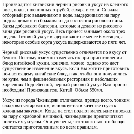
Производится китайский черный рисовый уксус из клейкого
риса, воды, пшеничных отрубей, сахара и соли. Сначала
отборный рис вымачивают в воде, выдерживают на пару,
подслащивают и сбраживают до состояния рисового вина.
Затем добавляют бактерии, которые и делают из рисового
вина уже рисовый уксус. Весь процесс занимает около трех
недель. Готовый уксус выдерживают не менее 6 месяцев, а
некоторые особые сорта уксуса выдерживаются до пяти лет.
Черный рисовый уксус существенно отличается по вкусу от
белого. Поэтому взаимно заменять их при приготовлении
блюд китайской кухни, конечно, можно, однако это даст
существенное изменение вкуса. Если Вы хотите приготовить
по-настоящему китайские блюда так, чтобы они получились
не хуже, чем в фешенебельных ресторанах и небольших
харчевнях Поднебесной, черный рисовый уксус Вам просто
необходим! Производитель Китай, Объем 550мл.
Уксус из города Чжэньцзян отличается, прежде всего, тонким
сладковатым ароматом, используется в качестве соуса к
холодным закускам. Когда на стол подают маленькие пирожки
на пару с крабовой начинкой, чжэньцзянцы предпочитают
полить их уксусом. Они уверены, что только так это блюдо
считается приготовленным по всем правилам.