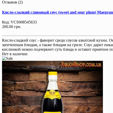
Отзывов (2)
Кисло-сладкий сливовый соус (sweet and sour plum) Maepra
Код:
VCS008545633
200.00 грн.
Кисло-сладкий соус - фаворит среди соусов азиатской кухни. 
запеченным блюдам, а также блюдам на гриле. Соус дарит пика
кислинкой нежно подчеркнет суть блюда и оставит приятное п
Нет в наличии