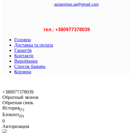
Э
л. почта
:
asianshop.ua@gmail.com
Адрес магазина :
Украина, Харьков
ул. Лагерная, 71/1
тел.: +
380977378039
Головна
Доставка та оплата
Гарантія
Контакти
Виробники
Список бажань
Корзина
© 2021 Asian Shop
+380977378039
Обратный звонок
Обратная связь
История
(1)
Блокнот
(0)
0
Авторизация