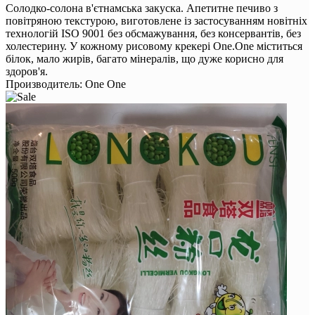
Солодко-солона в'єтнамська закуска. Апетитне печиво з
повітряною текстурою, виготовлене із застосуванням новітніх
технологій ISO 9001 без обсмажування, без консервантів, без
холестерину. У кожному рисовому крекері One.One міститься
білок, мало жирів, багато мінералів, що дуже корисно для
здоров'я.
Производитель:
One One