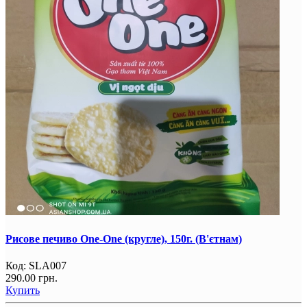
Рисове печиво One-One (кругле), 150г. (В'єтнам)
Код:
SLA007
290.00 грн.
Купить