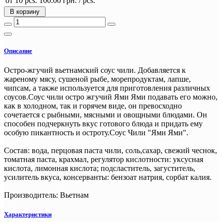
от 10 pcs.
100.00 грн.
/ pcs.
В корзину
Описание
Остро-жгучий вьетнамский соус чили. Добавляется к
жареному мясу, сушеной рыбе, морепродуктам, лапше,
чипсам, а также используется для приготовления различных
соусов.Соус чили остро жгучий Ями Ями подавать его можно,
как в холодном, так и горячем виде, он превосходно
сочетается с рыбными, мясными и овощными блюдами. Он
способен подчеркнуть вкус готового блюда и придать ему
особую пикантность и остроту.Соус Чили "Ями Ями".
Состав: вода, перцовая паста чили, соль,сахар, свежий чеснок,
томатная паста, крахмал, регулятор кислотности: уксусная
кислота, лимонная кислота; подсластитель, загуститель,
усилитель вкуса, консерванты: бензоат натрия, сорбат калия.
Производитель: Вьетнам
Характеристики