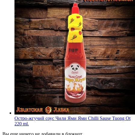
Остро-жгучий соус Чили Ями Ями Chilli Sause Tuong Ot
220 ml.
Вы еще ничего не добавили в блокнот