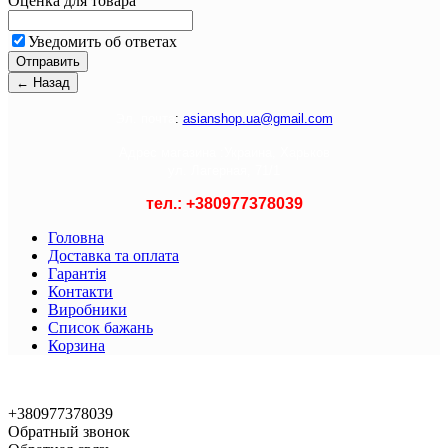
Оценка для товара
Уведомить об ответах
Э
л. почта
:
asianshop.ua@gmail.com
Адрес магазина :
Украина, Харьков
ул. Лагерная, 71/1
тел.: +
380977378039
Головна
Доставка та оплата
Гарантія
Контакти
Виробники
Список бажань
Корзина
© 2021 Asian Shop
+380977378039
Обратный звонок