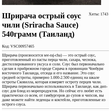
Шрирача острый соус
Хиты: 1743
чили (Sriracha Sauce)
540грамм (Таиланд)
Код:
VSC00957465
Шрирача (произносится see-raj-cha) — это острый соус,
приготовленный из пасты перца чили, сахара, чеснока,
дистиллированного уксуса и соли. Соус был первоначально
сделан в прибрежном городе Сирача в провинции Чонбури
восточного Таиланда, отсюда и его название. Это соус
средней остроты, примерно 1.000-2.500 единиц на шкале
остроты Сковилла, которая измеряет остроту перцев чили.
Шрирача первоначально использовалось в Таиланде, как дип-
соус для блюд из морепродуктов. Но сейчас его любят есть
практически со всем, от гамбургеров до супов и чипсов, вы
даже можете найти леденцы и коктейли, приготовленные из
острого соуса.