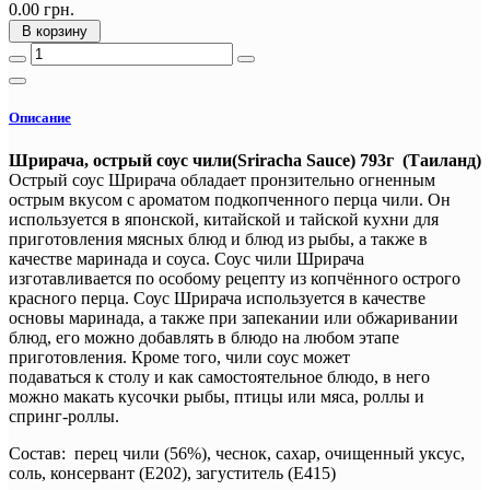
0.00 грн.
В корзину
Описание
Шрирача, острый соус чили(Sriracha Sauce) 793г (Таиланд)
Острый соус Шрирача обладает пронзительно огненным
острым вкусом с ароматом подкопченного перца чили. Он
используется в японской, китайской и тайской кухни для
приготовления мясных блюд и блюд из рыбы, а также в
качестве маринада и соуса. Соус чили Шрирача
изготавливается по особому рецепту из копчённого острого
красного перца. Соус Шрирача используется в качестве
основы маринада, а также при запекании или обжаривании
блюд, его можно добавлять в блюдо на любом этапе
приготовления. Кроме того, чили соус может
подаваться к столу и как самостоятельное блюдо, в него
можно макать кусочки рыбы, птицы или мяса, роллы и
спринг-роллы.
Состав: перец чили (56%), чеснок, сахар, очищенный уксус,
соль, консервант (Е202), загуститель (Е415)