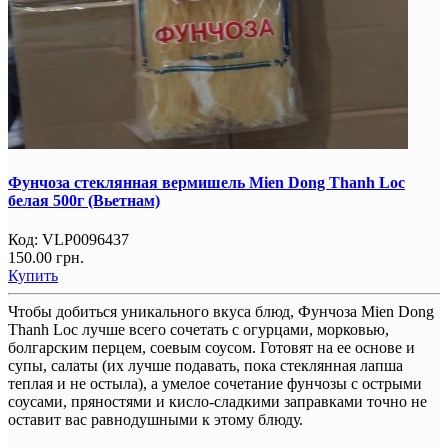
Фунчоза стеклянная вермишель Mien Dong Thanh Loc
белая 500г (Вьетнам)
Код:
VLP0096437
150.00 грн.
Купить
Чтобы добиться уникального вкуса блюд, Фунчоза Mien Dong
Thanh Loc лучше всего сочетать с огурцами, морковью,
болгарским перцем, соевым соусом. Готовят на ее основе и
супы, салаты (их лучше подавать, пока стеклянная лапша
теплая и не остыла), а умелое сочетание фунчозы с острыми
соусами, пряностями и кисло-сладкими заправками точно не
оставит вас равнодушными к этому блюду.