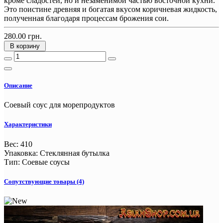
кроме сладостей, но и незаменимой частью восточной кухни.
Это поистине древняя и богатая вкусом коричневая жидкость,
полученная благодаря процессам брожения сои.
280.00 грн.
В корзину
Описание
Соевый соус для морепродуктов
Характеристики
Вес
:
410
Упаковка
:
Стеклянная бутылка
Тип
:
Соевые соусы
Сопутствующие товары (4)