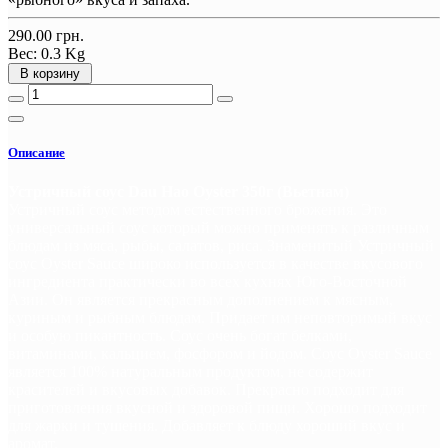
290.00 грн.
Вес:
0.3 Kg
В корзину
Описание
Устричный соус Dau Hao Oyster 350г (Вьетнам)
Устричный соус методом естественного брожения. Это
универсальный соус который можно применять к различным
блюдам из мяса, рыбы, салатов, риса. Знаменитый Устричный
соус Oyster Sauce широко используется в качестве вкусового
ингредиента практически во всех кухнях Юго-Восточной
Азии. Он является прекрасным дополнением к мясным,
куриным и рыбным блюдам. Придает им неповторимый вкус
и особую пикантность. Соус очень богат белками,
витаминами, кальцием, фосфором и йодом. Соус Oyster Sauce
является 100% натуральным продуктом, не содержит
красителей и вкусовых добавок. Прекрасно подходит для
приготовления вкусной и здоровой пищи. Хорошо подходит
для жарки и тушения. Добавляет к блюду хороший вкус и
аромат.