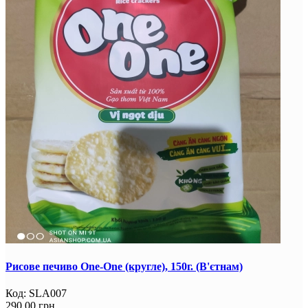
Рисове печиво One-One (кругле), 150г. (В'єтнам)
Код:
SLA007
290.00 грн.