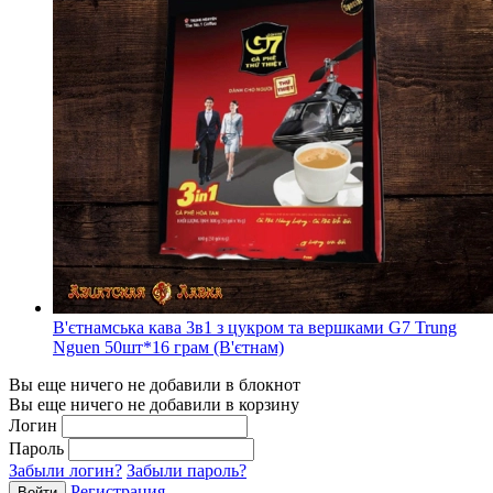
В'єтнамська кава 3в1 з цукром та вершками G7 Trung
Nguen 50шт*16 грам (В'єтнам)
Вы еще ничего не добавили в блокнот
Вы еще ничего не добавили в корзину
Логин
Пароль
Забыли логин?
Забыли пароль?
Регистрация