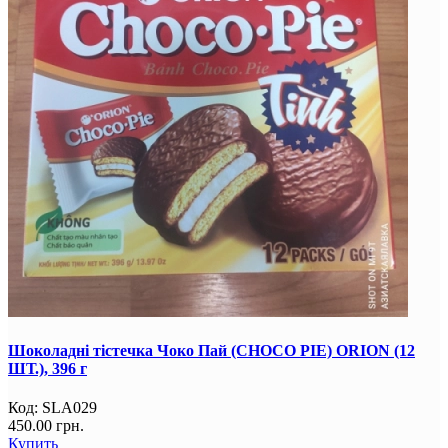
Шоколадні тістечка Чоко Пай (CHOCO PIE) ORION (12
ШТ.), 396 г
Код:
SLA029
450.00 грн.
Купить