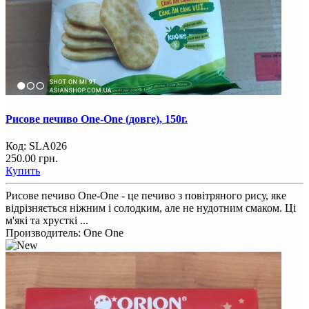
Рисове печиво One-One (довге), 150г.
Код:
SLA026
250.00 грн.
Купить
Рисове печиво One-One - це печиво з повітряного рису, яке
відрізняється ніжним і солодким, але не нудотним смаком. Ці
м'які та хрусткі ...
Производитель:
One One