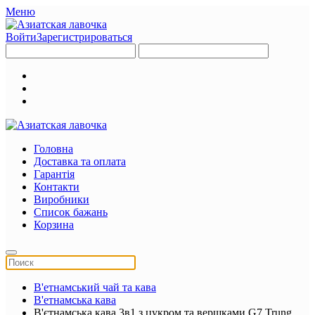
Меню
Войти
Зарегистрироваться
Головна
Доставка та оплата
Гарантія
Контакти
Виробники
Список бажань
Корзина
В'етнамський чай та кава
В'етнамська кава
В'єтнамська кава 3в1 з цукром та вершками G7 Trung