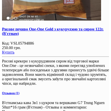
Рисове печиво One-One Gold з кукурудзою та сиром 122г.
(В'єтнам)
Код:
VSL05794886
250.00 грн.
Купить
Рисові крекери з кукурудзяним сиром від торгової марки
One.One - це незвичайні снеки, з якими перегляд улюблених
телепередач або посиденьки з друзями принесуть удвічі більше
задоволення. Вони мають відмінний склад і чудово хрумтять,
а оригінальний смак змусить забути про звичайні картопляні
чіпси, що набридли.
Отзывов (1)
В'єтнамська кава 3в1 з цукром та вершками G7 Trung Nguen
50шт*16 грам (В'єтнам) - Отзывы и комментарии: