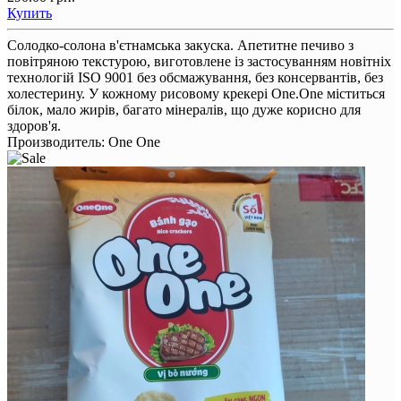
Купить
Солодко-солона в'єтнамська закуска. Апетитне печиво з
повітряною текстурою, виготовлене із застосуванням новітніх
технологій ISO 9001 без обсмажування, без консервантів, без
холестерину. У кожному рисовому крекері One.One міститься
білок, мало жирів, багато мінералів, що дуже корисно для
здоров'я.
Производитель:
One One