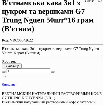
В'єтнамська кава 3в1 з
Хиты: 1374
цукром та вершками G7
Trung Nguen 50шт*16 грам
(В'єтнам)
Код:
VRC00342622
В'єтнамська кава 3в1 з цукром та вершками G7 Trung Nguen
50шт*16 грам (В'єтнам)
0.00 грн.
В корзину
Описание
ВЬЕТНАМСКИЙ НАТУРАЛЬНЫЙ РАСТВОРИМЫЙ КОФЕ
G7 TRUNG NGUYEN№1 (3 В 1)
Вьетнамский натуральный растворимый кофе с сахаром и