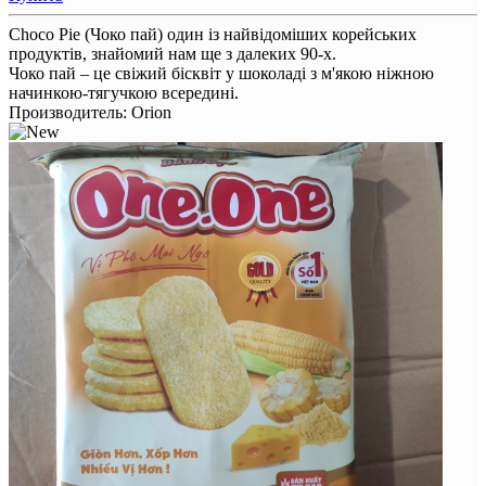
Choco Pie (Чоко пай) один із найвідоміших корейських
продуктів, знайомий нам ще з далеких 90-х.
Чоко пай – це свіжий бісквіт у шоколаді з м'якою ніжною
начинкою-тягучкою всередині.
Производитель:
Orion