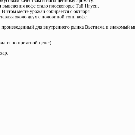
вкусовым качествам и насыщенному аромату.
 выведения кофе стало плоскогорье Тай Нгуен,
 В этом месте урожай собирается с октября
ставляя около двух с половиной тонн кофе.
фе, произведенный для внутреннего рынка Вьетнама и знакомый м
иант по приятной цене:).
хар.