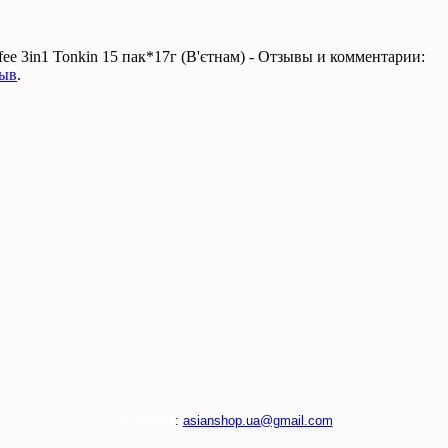
fee 3in1 Tonkin 15 пак*17г (В'єтнам) - Отзывы и комментарии:
зыв
.
Э
л. почта
:
asianshop.ua@gmail.com