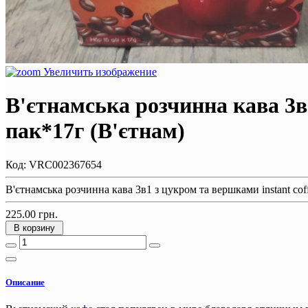
Увеличить изображение
В'єтнамська розчинна кава 3в1
пак*17г (В'єтнам)
Код:
VRC002367654
В'єтнамська розчинна кава 3в1 з цукром та вершками instant cof
225.00 грн.
В корзину
Описание