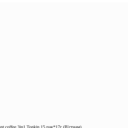
t coffee 3in1 Tonkin 15 пак*17г (В'єтнам)