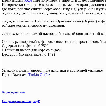
Вьетнамский
кофе
стал популярен в мире благодаря отличным 
Исторически с конца 19 века основным местом произрастания и
где появился знаменитый сорт кофе Trung Nguyen (Чунг Нгуен).
одного года до сентября следующего года, всего 11 месяцев, со
Да-да, тот самый - с Вертолетом! Оригинальный (Original) ко
райские моменты своего путешествия.
Для тех, кто ищет самый настоящий и самый оригинальный вар
Состав: растворимый кофе, кокосовые сливки, тростниковый са
Содержание кофеина: 0.25%
Отличный выбор для кофе со льдом!
Вес: 255 г (15 пакетиков по 17 г)
Упаковка: фольгизированные пакетики в картонной упаковке
Пр-во Вьетнам
Tonkin Coffee
Характеристики
Сопутствующие товары (0)