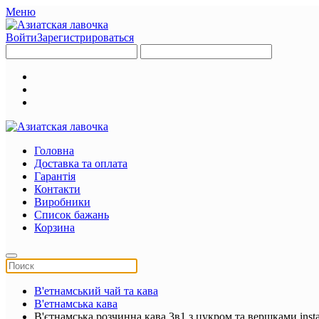
Меню
Войти
Зарегистрироваться
Головна
Доставка та оплата
Гарантія
Контакти
Виробники
Список бажань
Корзина
В'етнамський чай та кава
В'етнамська кава
В'єтнамська розчинна кава 3в1 з цукром та вершками instan