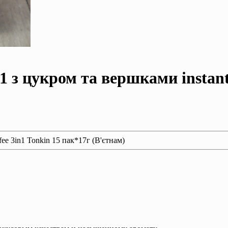
 з цукром та вершками instant 
fee 3in1 Tonkin 15 пак*17г (В'єтнам)