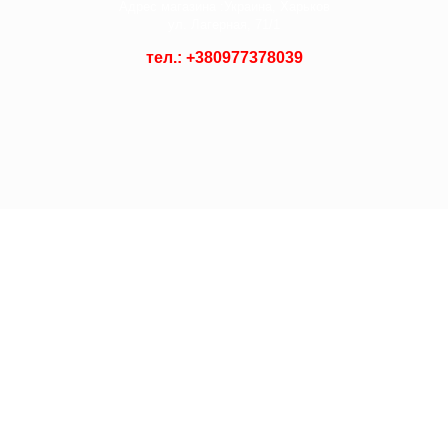
Адрес магазина :
Украина, Харьков
ул. Лагерная, 71/1
тел.: +
380977378039
© 2021 Asian Shop