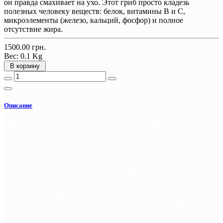
он правда смахивает на ухо. Этот гриб просто кладезь
полезных человеку веществ: белок, витамины В и С,
микроэлементы (железо, кальций, фосфор) и полное
отсутствие жира.
1500.00 грн.
Вес:
0.1 Kg
В корзину
Описание
Грибы сушеные, древесные ушастые Moc Nhi . Пр-во Китай,
Вьетнам.
Применение древесного гриба муэр
Гриб применяют в медицине и кулинарии еще с древнейших
времен, особенно в древнем Китае. Например, настой из этих
грибов использовался древними китайскими народами для
лечения глаз и простудных заболеваний горла. Кроме того,
использование гриба было замечено и в странах Европы —
Германии, Шотландии и Ирландии, о чем говорится в
исторических сведениях.