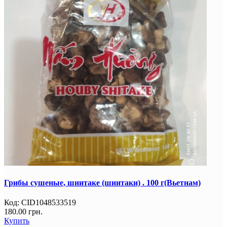
Грибы сушеные, шиитаке (шиитаки) . 100 г(Вьетнам)
Код:
CID1048533519
180.00 грн.
Купить