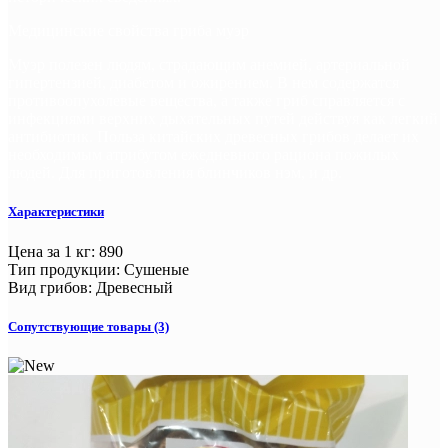
Медицинские свойства гриба муэр
Муэр полезен людям, страдающим анемией, артериальной
гипертензией, диабетом и ожирением. В нем содержатся
противоопухолевые вещества, а также гриб справляется с
инфекциями верхних дыхательных путей действуя как легкий
антибиотик. Польза китайских древесных грибов делает их
необходимым атрибутом ежедневного рациона пожилых
людей. Для приготовления блинчиков нэм, и др.
Характеристики
Цена за 1 кг
:
890
Тип продукции
:
Сушеные
Вид грибов
:
Древесный
Сопутствующие товары (3)