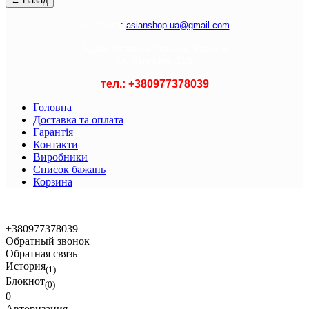
Э
л. почта
:
asianshop.ua@gmail.com
Адрес магазина :
Украина, Харьков
ул. Лагерная, 71/1
тел.: +
380977378039
Головна
Доставка та оплата
Гарантія
Контакти
Виробники
Список бажань
Корзина
© 2021 Asian Shop
+380977378039
Обратный звонок
Обратная связь
История
(1)
Блокнот
(0)
0
Авторизация