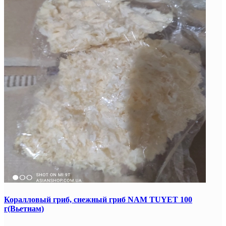
Коралловый гриб, снежный гриб NAM TUYET 100
г(Вьетнам)