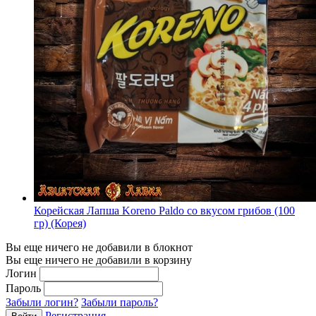
Корейская Лапша Koreno Paldo со вкусом грибов (100
гр) (Корея)
Вы еще ничего не добавили в блокнот
Вы еще ничего не добавили в корзину
Логин
Пароль
Забыли логин?
Забыли пароль?
Регистрация