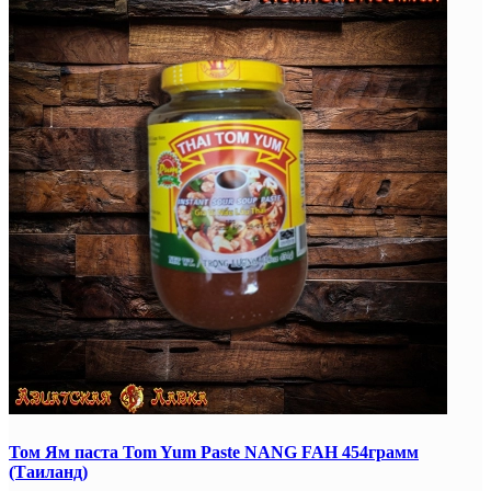
Том Ям паста Tom Yum Paste NANG FAH 454грамм
(Таиланд)