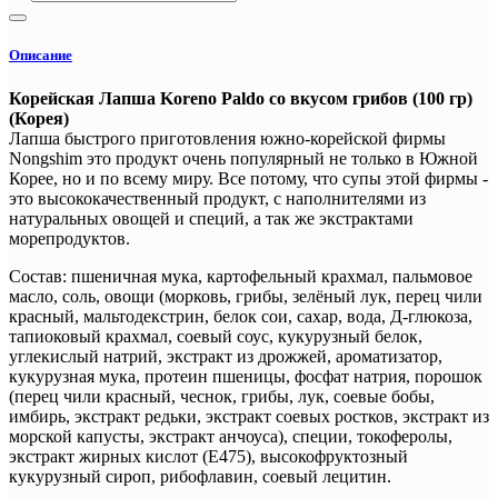
Описание
Корейская Лапша Koreno Paldo со вкусом грибов (100 гр)
(Корея)
Лапша быстрого приготовления южно-корейской фирмы
Nongshim это продукт очень популярный не только в Южной
Корее, но и по всему миру. Все потому, что супы этой фирмы -
это высококачественный продукт, с наполнителями из
натуральных овощей и специй, а так же экстрактами
морепродуктов.
Состав: пшеничная мука, картофельный крахмал, пальмовое
масло, соль, овощи (морковь, грибы, зелёный лук, перец чили
красный, мальтодекстрин, белок сои, сахар, вода, Д-глюкоза,
тапиоковый крахмал, соевый соус, кукурузный белок,
углекислый натрий, экстракт из дрожжей, ароматизатор,
кукурузная мука, протеин пшеницы, фосфат натрия, порошок
(перец чили красный, чеснок, грибы, лук, соевые бобы,
имбирь, экстракт редьки, экстракт соевых ростков, экстракт из
морской капусты, экстракт анчоуса), специи, токоферолы,
экстракт жирных кислот (Е475), высокофруктозный
кукурузный сироп, рибофлавин, соевый лецитин.