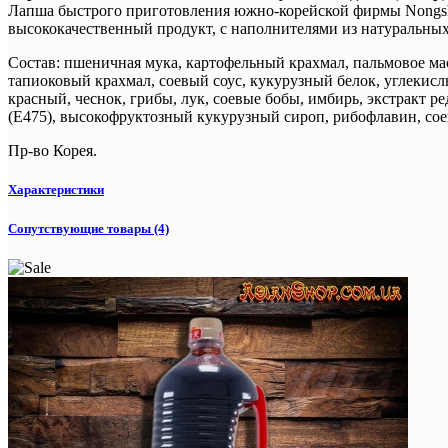
Лапша быстрого приготовления южно-корейской фирмы Nongshim
высококачественный продукт, с наполнителями из натуральных
Состав: пшеничная мука, картофельный крахмал, пальмовое масл
тапиоковый крахмал, соевый соус, кукурузный белок, углекисл
красный, чеснок, грибы, лук, соевые бобы, имбирь, экстракт ре
(Е475), высокофруктозный кукурузный сироп, рибофлавин, со
Пр-во Корея.
Характеристики
Сопутствующие товары (4)