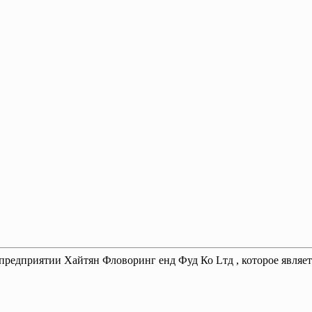
редприятии Хайтян Фловоринг енд Фуд Ко Lтд , которое являет