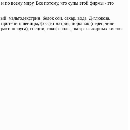
 по всему миру. Все потому, что супы этой фирмы - это
й, мальтодекстрин, белок сои, сахар, вода, Д-глюкоза,
а, протеин пшеницы, фосфат натрия, порошок (перец чили
стракт анчоуса), специи, токоферолы, экстракт жирных кислот