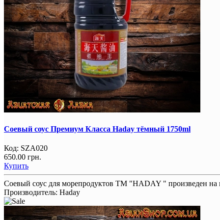
Соевый соус Премиум Класса Haday тёмный 1750ml
Код:
SZA020
650.00 грн.
Купить
Соевый соус для морепродуктов ТM "HADAY " произведен на п
Производитель:
Haday