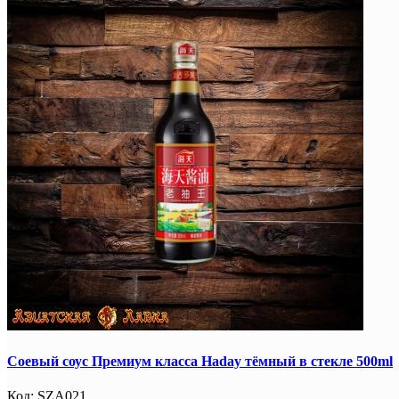
Соевый соус Премиум класса Haday тёмный в стекле 500ml
Код:
SZA021