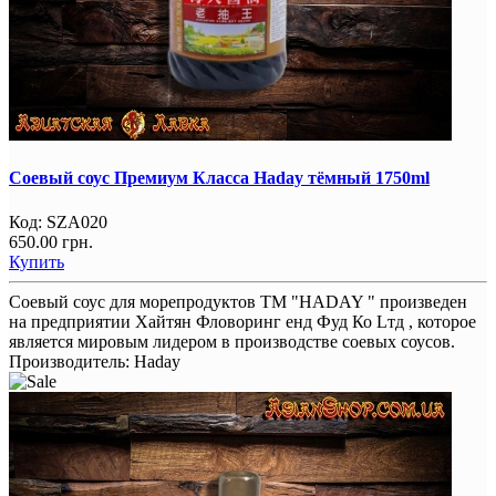
Соевый соус Премиум Класса Haday тёмный 1750ml
Код:
SZA020
650.00 грн.
Купить
Соевый соус для морепродуктов ТM "HADAY " произведен
на предприятии Хайтян Фловоринг енд Фуд Ко Lтд , которое
является мировым лидером в производстве соевых соусов.
Производитель:
Haday