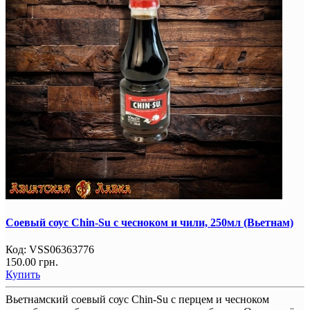
Соевый соус Chin-Su с чесноком и чили, 250мл (Вьетнам)
Код:
VSS06363776
150.00 грн.
Купить
Вьетнамский соевый соус Chin-Su с перцем и чесноком