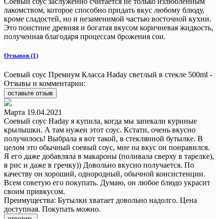
Соевый соус заслуженно считается не только излюбленным
лакомством, которое способно придать вкус любому блюду,
кроме сладостей, но и незаменимой частью восточной кухни.
Это поистине древняя и богатая вкусом коричневая жидкость,
полученная благодаря процессам брожения сои.
Отзывов (1)
Соевый соус Премиум Класса Haday светлый в стекле 500ml -
Отзывы и комментарии:
оставьте отзыв
Марта
19.04.2021
Соевый соус Haday я купила, когда мы запекали куриные
крылышки. А там нужен этот соус. Кстати, очень вкусно
получилось! Выбрала я вот такой, в стеклянной бутылке. В
целом это обычный соевый соус, мне на вкус он понравился.
Я его даже добавляла в макароны (поливала сверху в тарелке),
в рис и даже в гречку)) Довольно вкусно получается. По
качеству он хороший, однородный, обычной консистенции.
Всем советую его покупать. Думаю, он любое блюдо украсит
своим привкусом.
Преимущества:
Бутылки хватает довольно надолго. Цена
доступная. Покупать можно.
ответить