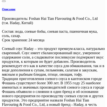
Описание
Производитель: Foshan Hai Tian Flavouring & Food Co., Ltd
(т.м. Haday, Китай)
Состав: вода, соевые бобы, соевая паста, пшеничная мука,
соль, сахар.
Срок хранения: 24 месяца
Соевый соус Haday – это продукт премиум-класса, натурально
сваренный. Соус имеет сбалансированный вкус, умеренное
содержание соли, а сладковатое послевкусие подчеркнет вкус
продуктов, к которым он будет добавлен. Производитель
рекомендует его как в качестве соуса для обмакивания, так и в
виде дополнения к супам, пельменям, салатам и закускам,
мясным и рыбным блюдам, птице, овощам, тофу.
Традиции приготовления соевого соуса в кантонском городе
Фошань существуют более 300 лет. В 1955 году 25 наиболее
именитых и значимых производителей соевого соуса в городе
Фошань объявили о слиянии в один бренд и об основании
нового предприятия по производству соевых соусов и других
продуктов. Это предприятие назвали Foshan Hai Tian
Flavouring & Food Co., Ltd, а новый бренд - Haday, в честь