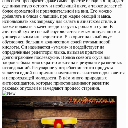
способен преобразить даже самое простое блюдо. Он придаёт
еде пикантную остроту и необычный вкус, а также делает её
более ароматной и привлекательной на вид. Его можно
добавлять в блюда с лапшой, при жарке овощей и мяса,
использовать как заправку для салата в азиатском стиле, а
также подавать в качестве дип-соуса к роллам и суши. В
азиатской кухне соевый соус является самым популярным и
универсальным ингредиентом. Его оригинальный вкус
обусловлен большим количеством солей глутаминовой
кислоты. Он называется «умами» и воздействует на
определённые рецепторы языка, вызывая приятное
долгоиграющее послевкусие. Польза соевого соуса для
здоровья была многократно доказана в результате различных
исследований. Регулярное употребление этого продукта
является одной из причин знаменитого азиатского долголетия
и непроходящей молодости. В нём много природных
антиоксидантов, которые приостанавливают развитие
раковых опухолей и замедляют процесс старения.