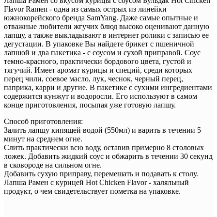
Лапша Рамен со вкусом курицы с соусом Бульдак Hot Chicken
Flavor Ramen - одна из самых острых из линейки
южнокорейского бренда SamYang. Даже самые опытные и
отважные любители жгучих блюд высоко оценивают данную
лапшу, а также выкладывают в интернет ролики с записью ее
дегустации. В упаковке Вы найдете брикет с пшеничной
лапшой и два пакетика - с соусом и сухой приправой. Соус
темно-красного, практически бордового цвета, густой и
тягучий. Имеет аромат курицы и специй, среди которых
перец чили, соевое масло, лук, чеснок, черный перец,
паприка, карри и другие. В пакетике с сухими ингредиентами
содержится кунжут и водоросли. Его используют в самом
конце приготовления, посыпая уже готовую лапшу.
Способ приготовления:
Залить лапшу кипящей водой (550мл) и варить в течении 5
минут на среднем огне.
Слить практически всю воду, оставив примерно 8 столовых
ложек. Добавить жидкий соус и обжарить в течении 30 секунд
в сковороде на сильном огне.
Добавить сухую приправу, перемешать и подавать к столу.
Лапша Рамен с курицей Hot Chicken Flavor - халяльный
продукт, о чем свидетельствует пометка на упаковке.