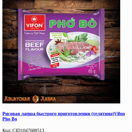
Рисовая лапша быстрого приготовления (телятина)Vifon
Pho Bo
Код:
CID1047688513