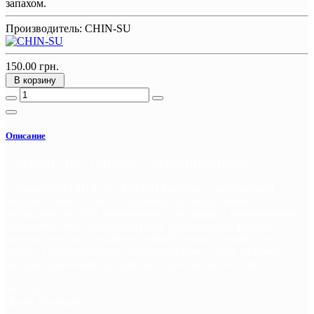
запахом.
Производитель:
CHIN-SU
150.00 грн.
В корзину
Описание
СОЕВЫЙ СОУС CHIN-SU , 250 МЛ (ВЬЕТНАМ)
Соевый соус CHIN-SU, 250 мл (Вьетнам) - вьетнамский
вариант соевого соуса. Созданный из натуральных
ингредиентов, этот изысканный соус придает незабываемый
пикантный вкус блюдам из риса, курицы, мяса, рыбы и
морепродуктов, блюдам восточной кухни. Соевый соус,
наряду с водорослями и морепродуктами - один из самых
распространенных продуктов, потребляемых в Азии.
Вес 250г
Пр-во Вьетнам.