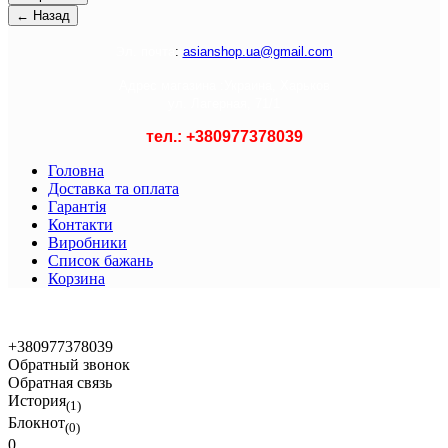
Э
л. почта
:
asianshop.ua@gmail.com
Адрес магазина :
Украина, Харьков
ул. Лагерная, 71/1
тел.: +
380977378039
Головна
Доставка та оплата
Гарантія
Контакти
Виробники
Список бажань
Корзина
© 2021 Asian Shop
+380977378039
Обратный звонок
Обратная связь
История
(1)
Блокнот
(0)
0