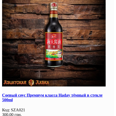
Соевый соус Премиум класса Haday тёмный в стекле
500ml
Код:
SZA021
300.00 грн.