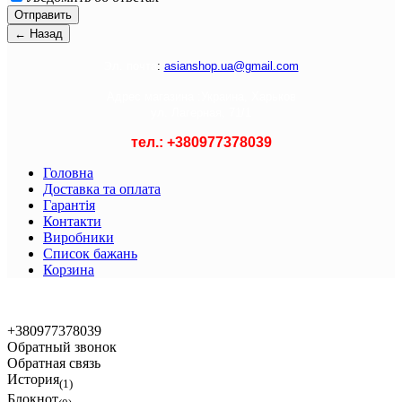
Э
л. почта
:
asianshop.ua@gmail.com
Адрес магазина :
Украина, Харьков
ул. Лагерная, 71/1
тел.: +
380977378039
Головна
Доставка та оплата
Гарантія
Контакти
Виробники
Список бажань
Корзина
© 2021 Asian Shop
+380977378039
Обратный звонок
Обратная связь
История
(1)
Блокнот