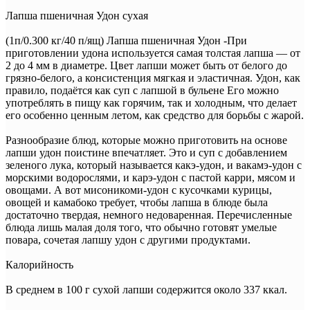
Лапша пшеничная Удон сухая
(1п/0.300 кг/40 п/ящ) Лапша пшеничная Удон -При
приготовлении удона используется самая толстая лапша — от
2 до 4 мм в диаметре. Цвет лапши может быть от белого до
грязно-белого, а консистенция мягкая и эластичная. Удон, как
правило, подаётся как суп с лапшой в бульене Его можно
употреблять в пищу как горячим, так и холодным, что делает
его особенно ценным летом, как средство для борьбы с жарой.
Разнообразие блюд, которые можно приготовить на основе
лапши удон поистине впечатляет. Это и суп с добавлением
зеленого лука, который называется какэ-удон, и вакамэ-удон с
морскими водорослями, и карэ-удон с пастой карри, мясом и
овощами. А вот мисоникоми-удон с кусочками курицы,
овощей и камабоко требует, чтобы лапша в блюде была
достаточно твердая, немного недоваренная. Перечисленные
блюда лишь малая доля того, что обычно готовят умелые
повара, сочетая лапшу удон с другими продуктами.
Калорийность
В среднем в 100 г сухой лапши содержится около 337 ккал.