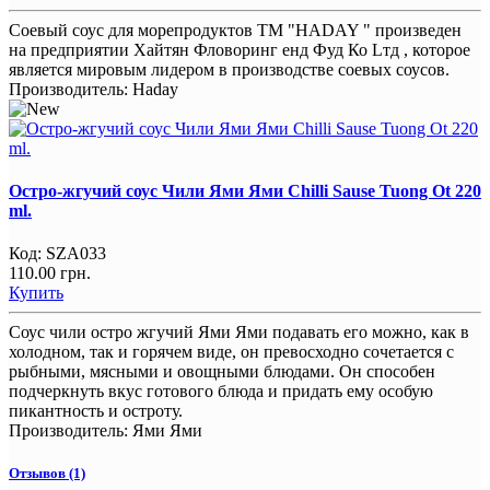
Соевый соус для морепродуктов ТM "HADAY " произведен
на предприятии Хайтян Фловоринг енд Фуд Ко Lтд , которое
является мировым лидером в производстве соевых соусов.
Производитель:
Haday
Остро-жгучий соус Чили Ями Ями Chilli Sause Tuong Ot 220
ml.
Код:
SZA033
110.00 грн.
Купить
Соус чили остро жгучий Ями Ями подавать его можно, как в
холодном, так и горячем виде, он превосходно сочетается с
рыбными, мясными и овощными блюдами. Он способен
подчеркнуть вкус готового блюда и придать ему особую
пикантность и остроту.
Производитель:
Ями Ями
Отзывов (1)