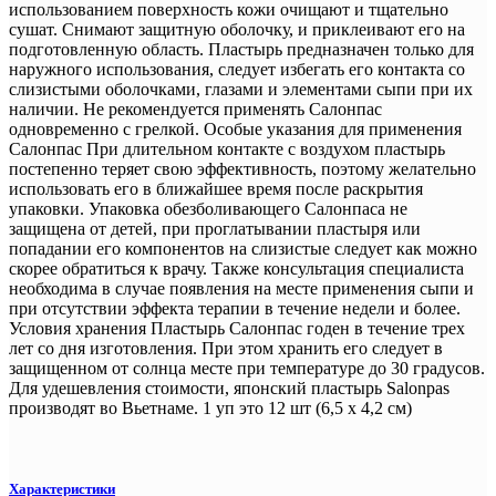
использованием поверхность кожи очищают и тщательно
сушат. Снимают защитную оболочку, и приклеивают его на
подготовленную область. Пластырь предназначен только для
наружного использования, следует избегать его контакта со
слизистыми оболочками, глазами и элементами сыпи при их
наличии. Не рекомендуется применять Салонпас
одновременно с грелкой. Особые указания для применения
Салонпас При длительном контакте с воздухом пластырь
постепенно теряет свою эффективность, поэтому желательно
использовать его в ближайшее время после раскрытия
упаковки. Упаковка обезболивающего Салонпаса не
защищена от детей, при проглатывании пластыря или
попадании его компонентов на слизистые следует как можно
скорее обратиться к врачу. Также консультация специалиста
необходима в случае появления на месте применения сыпи и
при отсутствии эффекта терапии в течение недели и более.
Условия хранения Пластырь Салонпас годен в течение трех
лет со дня изготовления. При этом хранить его следует в
защищенном от солнца месте при температуре до 30 градусов.
Для удешевления стоимости, японский пластырь Salonpas
производят во Вьетнаме. 1 уп это 12 шт (6,5 х 4,2 см)
Характеристики