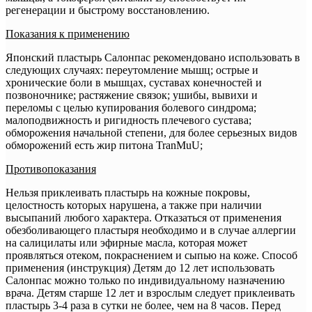
регенерации и быстрому восстановлению.
Показания к применению
Японский пластырь Салонпас рекомендовано использовать в
следующих случаях: переутомление мышц; острые и
хронические боли в мышцах, суставах конечностей и
позвоночнике; растяжение связок; ушибы, вывихи и
переломы с целью купирования болевого синдрома;
малоподвижность и ригидность плечевого сустава;
обморожения начальной степени, для более серьезных видов
обморожений есть жир питона TranMuU;
Противопоказания
Нельзя приклеивать пластырь на кожные покровы,
целостность которых нарушена, а также при наличии
высыпаний любого характера. Отказаться от применения
обезболивающего пластыря необходимо и в случае аллергии
на салицилаты или эфирные масла, которая может
проявляться отеком, покраснением и сыпью на коже. Способ
применения (инструкция) Детям до 12 лет использовать
Салонпас можно только по индивидуальному назначению
врача. Детям старше 12 лет и взрослым следует приклеивать
пластырь 3-4 раза в сутки не более, чем на 8 часов. Перед