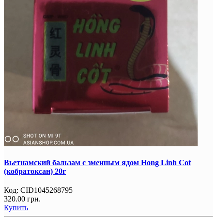
Вьетнамский бальзам с змеиным ядом Hong Linh Cot
(кобратоксан) 20г
Код:
CID1045268795
320.00 грн.
Купить