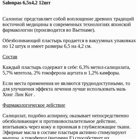
Salonpas 6,5х4,2 12шт
Салонпас представляет собой воплощение древних традиций
восточной медицины в современных технологиях японской
фармакологии (производится во Вьетнаме).
Обезболивающий пластырь продается в вакуумных упаковках
по 12 штук и имеет размеры 6,5 на 4,2 см.
Состав
Каждый пластырь содержит в себе: 6,3% метил-салицилата,
5,7% ментола, 2% токоферола ацетата и 1,2% камфоры.
Если места применения не являются труднодоступными, то
для улучшения эффекта лечения лучше использовать мазь
Хонг Лин Кот .
Фармакологическое действие
Салицилат, подобно аспирину, оказывает непосредственно
обезболивающее и противовоспалительное действие,
впитываясь через кожу и проникая в глубжележащие ткани.
Эфирные масла в составе пластыря активно стимулируют
мышцы, а токоферол (витамин Е) способствует их