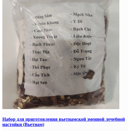
Набор для приготовления вьетнамской змеиной лечебной
настойки (Вьетнам)