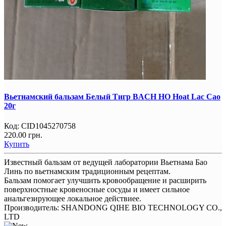
Вьетнамский бальзам Белый Тигр BACH HO Hoat Lac Cao
20г
Код:
CID1045270758
220.00 грн.
Купить
Известный бальзам от ведущей лаборатории Вьетнама Бао
Линь по вьетнамским традиционным рецептам.
Бальзам помогает улучшить кровообращение и расширить
поверхностные кровеносные сосуды и имеет сильное
анальгезирующее локальное действиее.
Производитель:
SHANDONG QIHE BIO TECHNOLOGY CO.,
LTD