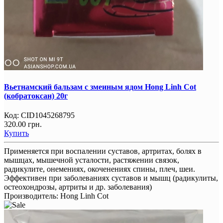
Вьетнамский бальзам с змеиным ядом Hong Linh Cot
(кобратоксан) 20г
Код:
CID1045268795
320.00 грн.
Купить
Применяется при воспалении суставов, артритах, болях в
мышцах, мышечной усталости, растяжении связок,
радикулите, онемениях, окоченениях спины, плеч, шеи.
Эффективен при заболеваниях суставов и мышц (радикулиты,
остеохондрозы, артриты и др. заболевания)
Производитель:
Hong Linh Cot