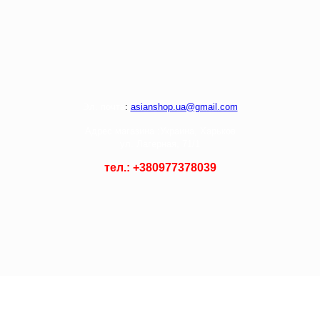
Э
л. почта
:
asianshop.ua@gmail.com
Адрес магазина :
Украина, Харьков
ул. Лагерная, 71/1
тел.: +
380977378039
© 2021 Asian Shop