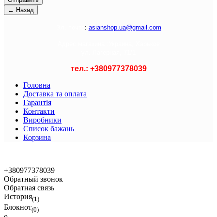
Э
л. почта
:
asianshop.ua@gmail.com
Адрес магазина :
Украина, Харьков
ул. Лагерная, 71/1
тел.: +
380977378039
Головна
Доставка та оплата
Гарантія
Контакти
Виробники
Список бажань
Корзина
© 2021 Asian Shop
+380977378039
Обратный звонок
Обратная связь
История
(1)
Блокнот
(0)