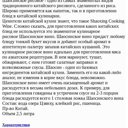
Шаосинское рисовое - одно из самых знаменитых видов
традиционного китайского рисового, сделанного из риса.
Широко применяется как напиток, так и в приготовлении
блюд в китайской кулинарии.
Ценители китайской кухни знают, что такое Shaoxing Cooking
Wine. Сложно сказать, для приготовления каких китайских
блюд не используется это знаменитое кулинарное
рисовое Шаосинское вино. Шаосинское вино придаст любому
блюду тонкий букет вкусов и добавит особый аромат в
аппетитную палитру запахов китайских кушаний. Это
кулинарное рисовое вино идеально для приготовления мяса
по азиатским рецептурам. В нем маринуют, тушат,
обжаривают, с ним готовят салатные заправки и
всевозможные соусы. Шаосин - один из базовых
ингредиентов китайской кухни. Заменить его на какой-либо
аналог, не изменив в корне вкус блюда, невозможно.
Шаосинское вино имеет очень насыщенный аромат и
расходуется в весьма небольших дозах. К примеру, для
приготовления говядины в устричном соусе на 2-3 порции
блюда расходуется всего 1 столовая ложка Шаосинского вина
Состав: вода озера Цзянху, клейкий рис, пшеница.
Пр-во Китай.
Объем 2,5 литра
Характеристики