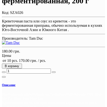
ферментированная, 200 г
Код:
SZA026
Креветочная паста или соус из креветок - это
ферментированная приправа, обычно используемая в кухнях
Юго-Восточной Азии и Южного Китая .
Производитель:
Tam Duc
180.00 грн.
Цены
от 10 pcs.
170.00 грн.
/ pcs.
В корзину
Описание
Вьетнамская креветочная паста ферментированная 350г Hon
Me Co Mam Tom Hau Loc
Креветочная паста для приготовления кари, блюд из риса,