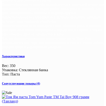
заправок для салатов и соусов.
Креветочная паста широко используется в азиатской кухне для
придания более яркого вкуса рыбы, мяса, риса и овощей, как
дип, обжаривания свинины и морепродуктов.
Креветочная паста солоноватая с острым ароматом, который
исчезает при тепловой обработке.
Креветочная паста используется при обжарке риса, а именно
при приготовлении популярного плюда Наси Горенг, а также
при обжарке других продуктов в воке.
Так же ферментированная креветочная паста Мам Том
используется как соус для обмакивание в смеси с соком лайма,
перцем чили и коричневым сахаром.
Характеристики
Вес
:
350
Упаковка
:
Стеклянная банка
Тип
:
Паста
Сопутствующие товары (4)