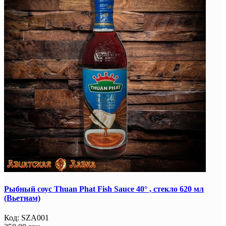
Рыбный соус Thuan Phat Fish Sauce 40° , стекло 620 мл
(Вьетнам)
Код:
SZA001